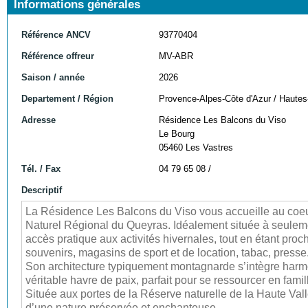
Informations générales
Référence ANCV
93770404
Référence offreur
MV-ABR
Saison / année
2026
Departement / Région
Provence-Alpes-Côte d'Azur / Hautes
Adresse
Résidence Les Balcons du Viso
Le Bourg
05460 Les Vastres
Tél. / Fax
04 79 65 08 /
Descriptif
La Résidence Les Balcons du Viso vous accueille au coeur 
Naturel Régional du Queyras. Idéalement située à seuleme
accès pratique aux activités hivernales, tout en étant pr
souvenirs, magasins de sport et de location, tabac, presse
Son architecture typiquement montagnarde s’intègre harm
véritable havre de paix, parfait pour se ressourcer en famil
Située aux portes de la Réserve naturelle de la Haute Val
d’une nature préservée et enchanteuse.