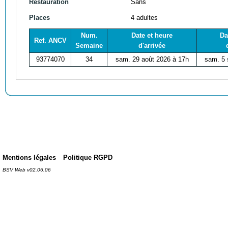
Restauration
Sans
Places
4 adultes
Num.
Date et heure
Da
Ref. ANCV
Semaine
d'arrivée
93774070
34
sam. 29 août 2026 à 17h
sam. 5 
Mentions légales
Politique RGPD
BSV Web v02.06.06