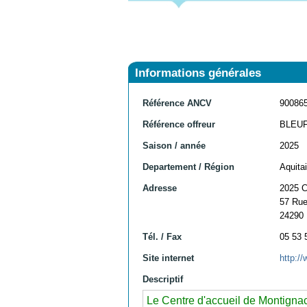
Informations générales
Référence ANCV
90086
Référence offreur
BLEU
Saison / année
2025
Departement / Région
Aquita
Adresse
2025 
57 Rue
24290
Tél. / Fax
05 53 
Site internet
http:/
Descriptif
Le Centre d'accueil de Montignac