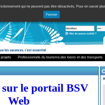
ctionnement qui ne peuvent pas être désactivés. Pour en savoir plus,
Fermer
Mot de passe oublié ?
 projets
Professionnels du tourisme,des loisirs et des transports
C
A
sur le portail BSV
Web