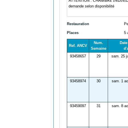
CHAMBRE INDIVID
ATTENTION :
demande selon disponibilité
Restauration
Pe
Places
5 
Num.
Date
Ref. ANCV
Semaine
d'
93458657
29
sam. 25 ju
93458974
30
sam. 1 ao
93459097
31
sam. 8 ao