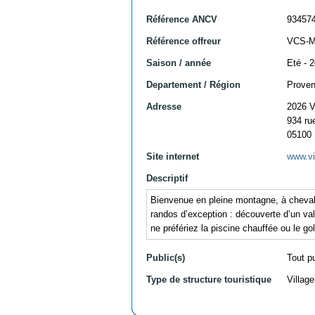
Référence ANCV
93457
Référence offreur
VCS-
Saison / année
Eté - 
Departement / Région
Proven
Adresse
2026 
934 ru
05100
Site internet
www.vi
Descriptif
Bienvenue en pleine montagne, à cheval en
randos d’exception : découverte d’un va
ne préfériez la piscine chauffée ou le gol
Public(s)
Tout p
Type de structure touristique
Villag