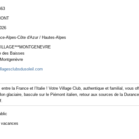
463
MONT
2026
ce-Alpes-Côte d'Azur / Hautes-Alpes
VILLAGE***MONTGENEVRE
e des Baisses
 Montgenèvre
llagesclubsdusoleil.com
tre la France et l’Italie ! Votre Village Club, authentique et familial, vous o
llon glaciaire, bascule sur le Piémont italien, retour aux sources de la Dura
f.
ublic
e vacances