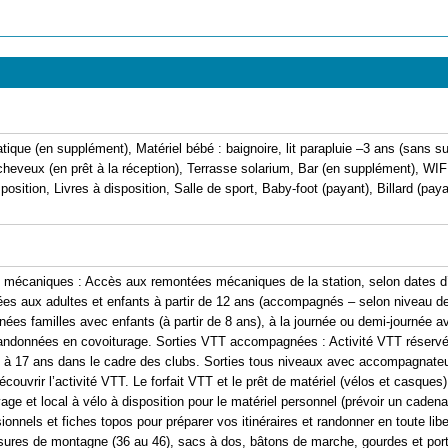
atique (en supplément), Matériel bébé : baignoire, lit parapluie –3 ans (sans su
eux (en prêt à la réception), Terrasse solarium, Bar (en supplément), WIFI (
osition, Livres à disposition, Salle de sport, Baby-foot (payant), Billard (pay
mécaniques : Accès aux remontées mécaniques de la station, selon dates d’o
aux adultes et enfants à partir de 12 ans (accompagnés – selon niveau de l
s familles avec enfants (à partir de 8 ans), à la journée ou demi-journée 
 randonnées en covoiturage. Sorties VTT accompagnées : Activité VTT réservé
 à 17 ans dans le cadre des clubs. Sorties tous niveaux avec accompagnateur
découvrir l’activité VTT. Le forfait VTT et le prêt de matériel (vélos et casques)
 et local à vélo à disposition pour le matériel personnel (prévoir un caden
onnels et fiches topos pour préparer vos itinéraires et randonner en toute lib
ssures de montagne (36 au 46), sacs à dos, bâtons de marche, gourdes et por