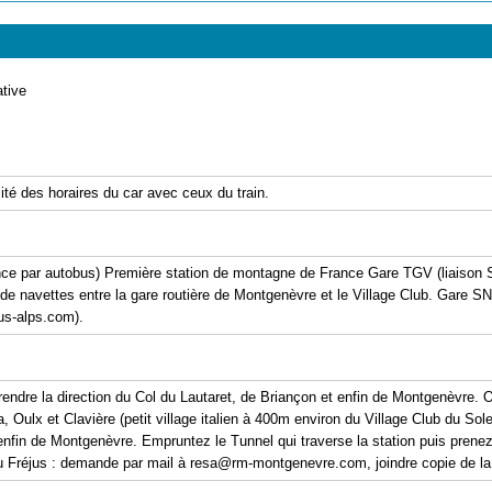
ative
lité des horaires du car avec ceux du train.
ce par autobus) Première station de montagne de France Gare TGV (liaison S
 de navettes entre la gare routière de Montgenèvre et le Village Club. Gare 
us-alps.com).
rendre la direction du Col du Lautaret, de Briançon et enfin de Montgenèvre. 
Oulx et Clavière (petit village italien à 400m environ du Village Club du Solei
 enfin de Montgenèvre. Empruntez le Tunnel qui traverse la station puis prene
l du Fréjus : demande par mail à resa@rm-montgenevre.com, joindre copie de la