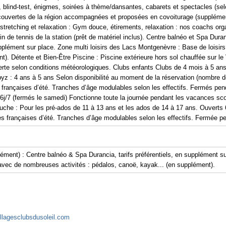
z, blind-test, énigmes, soirées à thème/dansantes, cabarets et spectacles (selo
écouvertes de la région accompagnées et proposées en covoiturage (supplémen
stretching et relaxation : Gym douce, étirements, relaxation : nos coachs org
in de tennis de la station (prêt de matériel inclus). Centre balnéo et Spa Dur
upplément sur place. Zone multi loisirs des Lacs Montgenèvre : Base de loisi
). Détente et Bien-Être Piscine : Piscine extérieure hors sol chauffée sur le V
uverte selon conditions météorologiques. Clubs enfants Clubs de 4 mois à 5 a
z : 4 ans à 5 ans Selon disponibilité au moment de la réservation (nombre de 
françaises d’été. Tranches d’âge modulables selon les effectifs. Fermés pen
 6j/7 (fermés le samedi) Fonctionne toute la journée pendant les vacances sc
uche : Pour les pré-ados de 11 à 13 ans et les ados de 14 à 17 ans. Ouverts 
es françaises d’été. Tranches d’âge modulables selon les effectifs. Fermée pe
ment) : Centre balnéo & Spa Durancia, tarifs préférentiels, en supplément su
avec de nombreuses activités : pédalos, canoë, kayak... (en supplément).
llagesclubsdusoleil.com