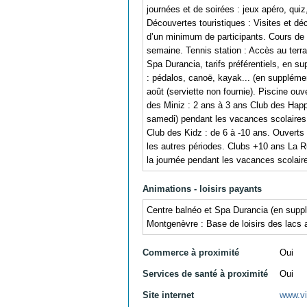
journées et de soirées : jeux apéro, qui
Découvertes touristiques : Visites et d
d’un minimum de participants. Cours de 
semaine. Tennis station : Accès au terra
Spa Durancia, tarifs préférentiels, en s
: pédalos, canoë, kayak... (en supplément
août (serviette non fournie). Piscine o
des Miniz : 2 ans à 3 ans Club des Happy
samedi) pendant les vacances scolaires 
Club des Kidz : de 6 à -10 ans. Ouverts
les autres périodes. Clubs +10 ans La R
la journée pendant les vacances scolair
Animations - loisirs payants
Centre balnéo et Spa Durancia (en supplé
Montgenèvre : Base de loisirs des lacs 
Commerce à proximité
Oui
Services de santé à proximité
Oui
Site internet
www.vi