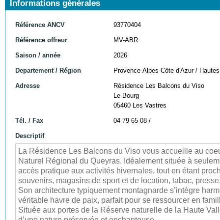
Informations générales
Référence ANCV
93770404
Référence offreur
MV-ABR
Saison / année
2026
Departement / Région
Provence-Alpes-Côte d'Azur / Hautes
Adresse
Résidence Les Balcons du Viso
Le Bourg
05460 Les Vastres
Tél. / Fax
04 79 65 08 /
Descriptif
La Résidence Les Balcons du Viso vous accueille au coeur 
Naturel Régional du Queyras. Idéalement située à seuleme
accès pratique aux activités hivernales, tout en étant pr
souvenirs, magasins de sport et de location, tabac, presse
Son architecture typiquement montagnarde s’intègre harm
véritable havre de paix, parfait pour se ressourcer en famil
Située aux portes de la Réserve naturelle de la Haute Val
d’une nature préservée et enchanteuse.