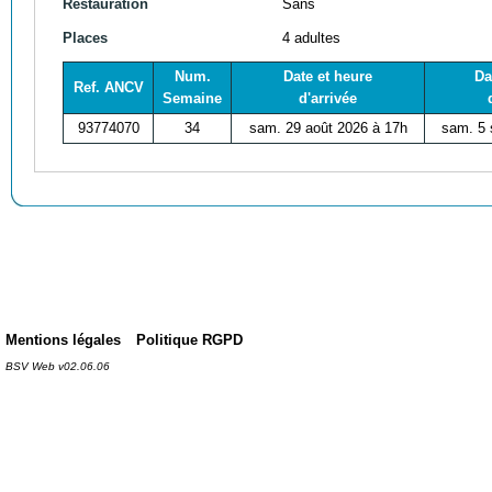
Restauration
Sans
Places
4 adultes
Num.
Date et heure
Da
Ref. ANCV
Semaine
d'arrivée
93774070
34
sam. 29 août 2026 à 17h
sam. 5 
Mentions légales
Politique RGPD
BSV Web v02.06.06