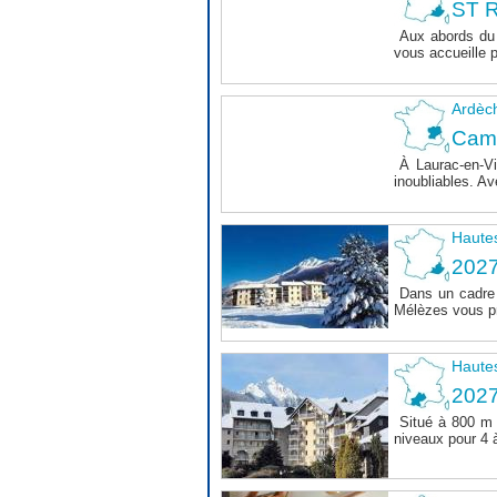
ST R
Aux abords du 
vous accueille 
Ardèc
Cam
À Laurac-en-Vi
inoubliables. Av
Haute
202
Dans un cadre 
Mélèzes vous pr
Haute
202
Situé à 800 m 
niveaux pour 4 