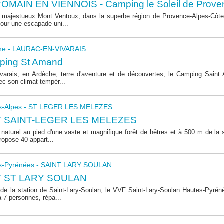
OMAIN EN VIENNOIS - Camping le Soleil de Prove
majestueux Mont Ventoux, dans la superbe région de Provence-Alpes-Côte 
pour une escapade uni...
he - LAURAC-EN-VIVARAIS
ping St Amand
varais, en Ardèche, terre d'aventure et de découvertes, le Camping Sain
ec son climat tempér...
s-Alpes - ST LEGER LES MELEZES
7 SAINT-LEGER LES MELEZES
naturel au pied d'une vaste et magnifique forêt de hêtres et à 500 m de la s
opose 40 appart...
s-Pyrénées - SAINT LARY SOULAN
7 ST LARY SOULAN
de la station de Saint-Lary-Soulan, le VVF Saint-Lary-Soulan Hautes-Pyré
à 7 personnes, répa...