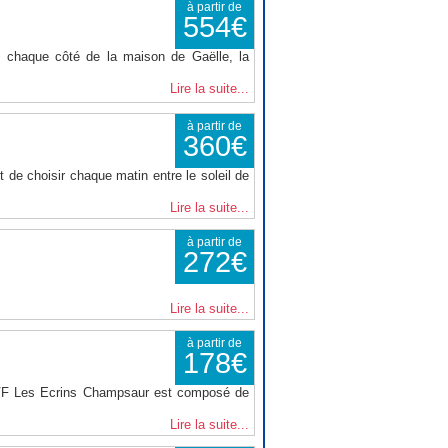
à partir de
554€
 chaque côté de la maison de Gaëlle, la
Lire la suite...
à partir de
360€
 de choisir chaque matin entre le soleil de
Lire la suite...
à partir de
272€
Lire la suite...
à partir de
178€
VVF Les Ecrins Champsaur est composé de
Lire la suite...