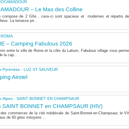
- ROCAMADOUR
AMADOUR – Le Mas des Colline
 compose de 2 Gîte , ceux-ci sont spacieux et modernes et répartis de
lieux. La terrasse pri...
 - ROMA
E – Camping Fabulous 2026
in entre la ville de Rome et la côte du Latium, Fabulous village vous permet
de la cap...
s-Pyrénées - LUZ ST SAUVEUR
ing Airotel
s-Alpes - SAINT BONNET EN CHAMPSAUR
6 SAINT BONNET en CHAMPSAUR (HIV)
 des commerces de la cité médiévale de Saint-Bonnet-en-Champsaur, le 
aux de 60 gites mitoyens ...