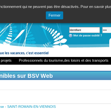
ctionnement qui ne peuvent pas être désactivés. Pour en savoir plus,
Fermer
Mot de passe oublié ?
 projets
Professionnels du tourisme,des loisirs et des transports
onibles sur BSV Web
use - SAINT-ROMAIN-EN-VIENNOIS