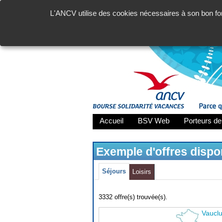
L'ANCV utilise des cookies nécessaires à son bon fon
Accueil
BSV Web
Porteurs de
Exemple d'offres disp
Séjours
Loisirs
3332 offre(s) trouvée(s).
Vaucl