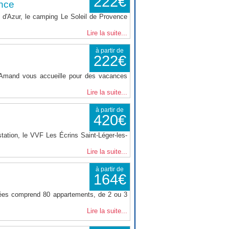
222€
nce
d'Azur, le camping Le Soleil de Provence
Lire la suite...
à partir de
222€
t Amand vous accueille pour des vacances
Lire la suite...
à partir de
420€
tation, le VVF Les Écrins Saint-Léger-les-
Lire la suite...
à partir de
164€
nées comprend 80 appartements, de 2 ou 3
Lire la suite...