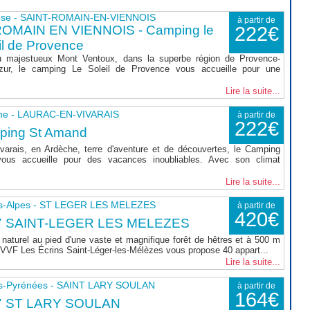
use - SAINT-ROMAIN-EN-VIENNOIS
à partir de
ROMAIN EN VIENNOIS - Camping le
222€
il de Provence
 majestueux Mont Ventoux, dans la superbe région de Provence-
zur, le camping Le Soleil de Provence vous accueille pour une
Lire la suite...
he - LAURAC-EN-VIVARAIS
à partir de
222€
ping St Amand
varais, en Ardèche, terre d'aventure et de découvertes, le Camping
ous accueille pour des vacances inoubliables. Avec son climat
Lire la suite...
s-Alpes - ST LEGER LES MELEZES
à partir de
420€
7 SAINT-LEGER LES MELEZES
naturel au pied d'une vaste et magnifique forêt de hêtres et à 500 m
le VVF Les Écrins Saint-Léger-les-Mélèzes vous propose 40 appart...
Lire la suite...
s-Pyrénées - SAINT LARY SOULAN
à partir de
164€
7 ST LARY SOULAN