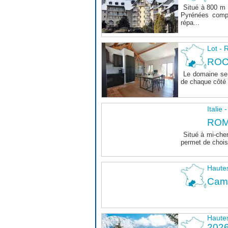
Situé à 800 m 
Pyrénées comp
répa...
Lot 
ROC
Le domaine se 
de chaque côté d
Italie
ROM
Situé à mi-che
permet de choisi
Haute
Camp
Haute
202