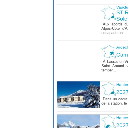
Vaucl
ST 
Sole
Aux abords du
Alpes-Côte d'A
escapade uni...
Ardèc
Cam
À Laurac-en-Vi
Saint Amand v
tempér...
Haute
202
Dans un cadre 
de la station, 
Haute
202