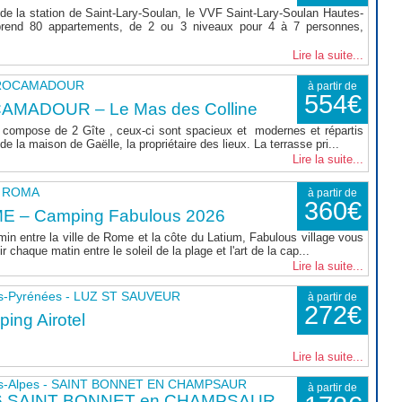
de la station de Saint-Lary-Soulan, le VVF Saint-Lary-Soulan Hautes-
rend 80 appartements, de 2 ou 3 niveaux pour 4 à 7 personnes,
Lire la suite...
- ROCAMADOUR
à partir de
554€
AMADOUR – Le Mas des Colline
compose de 2 Gîte , ceux-ci sont spacieux et modernes et répartis
e la maison de Gaëlle, la propriétaire des lieux. La terrasse pri...
Lire la suite...
 - ROMA
à partir de
360€
E – Camping Fabulous 2026
min entre la ville de Rome et la côte du Latium, Fabulous village vous
r chaque matin entre le soleil de la plage et l'art de la cap...
Lire la suite...
s-Pyrénées - LUZ ST SAUVEUR
à partir de
272€
ing Airotel
Lire la suite...
s-Alpes - SAINT BONNET EN CHAMPSAUR
à partir de
6 SAINT BONNET en CHAMPSAUR