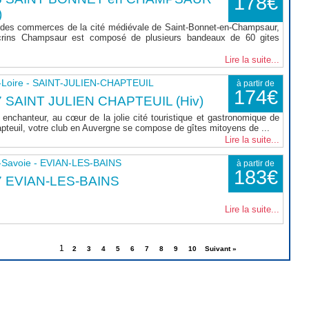
178€
)
 des commerces de la cité médiévale de Saint-Bonnet-en-Champsaur,
rins Champsaur est composé de plusieurs bandeaux de 60 gites
Lire la suite...
-Loire - SAINT-JULIEN-CHAPTEUIL
à partir de
174€
 SAINT JULIEN CHAPTEUIL (Hiv)
enchanteur, au cœur de la jolie cité touristique et gastronomique de
apteuil, votre club en Auvergne se compose de gîtes mitoyens de ...
Lire la suite...
-Savoie - EVIAN-LES-BAINS
à partir de
183€
7 EVIAN-LES-BAINS
Lire la suite...
1
2
3
4
5
6
7
8
9
10
Suivant »