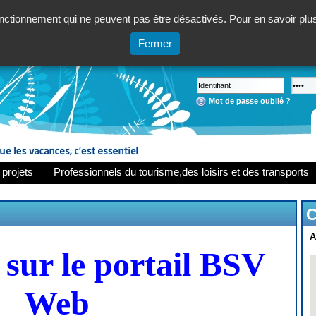
ctionnement qui ne peuvent pas être désactivés. Pour en savoir plus,
Fermer
Mot de passe oublié ?
 projets
Professionnels du tourisme,des loisirs et des transports
C
A
sur le portail BSV
Web