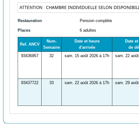
CHAMBRE INDIVIDUELLE SELON DISPONIBILI
ATTENTION :
Restauration
Pension complète
Places
6 adultes
Num.
Date et heure
Date et
Ref. ANCV
Semaine
d'arrivée
de dé
93436957
32
sam. 15 août 2026 à 17h
sam. 22 août
93437722
33
sam. 22 août 2026 à 17h
sam. 29 août