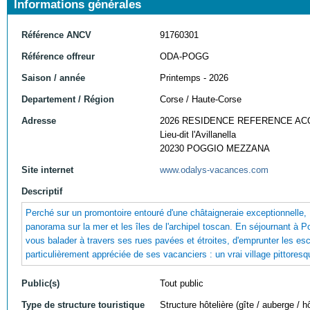
Informations générales
Référence ANCV
91760301
Référence offreur
ODA-POGG
Saison / année
Printemps - 2026
Departement / Région
Corse / Haute-Corse
Adresse
2026 RESIDENCE REFERENCE AC
Lieu-dit l'Avillanella
20230 POGGIO MEZZANA
Site internet
www.odalys-vacances.com
Descriptif
Perché sur un promontoire entouré d'une châtaigneraie exceptionnelle,
panorama sur la mer et les îles de l'archipel toscan. En séjournant à 
vous balader à travers ses rues pavées et étroites, d'emprunter les es
particulièrement appréciée de ses vacanciers : un vrai village pittoresq
Public(s)
Tout public
Type de structure touristique
Structure hôtelière (gîte / auberge / hô