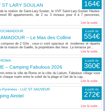
164€
7 ST LARY SOULAN
de la station de Saint-Lary-Soulan, le VVF Saint-Lary-Soulan Hautes-
rend 80 appartements, de 2 ou 3 niveaux pour 4 à 7 personnes,
Lire la suite...
- ROCAMADOUR
à partir de
554€
AMADOUR – Le Mas des Colline
compose de 2 Gîte , ceux-ci sont spacieux et modernes et répartis
e la maison de Gaëlle, la propriétaire des lieux. La terrasse pri...
Lire la suite...
 - ROMA
à partir de
360€
E – Camping Fabulous 2026
min entre la ville de Rome et la côte du Latium, Fabulous village vous
r chaque matin entre le soleil de la plage et l'art de la cap...
Lire la suite...
s-Pyrénées - LUZ ST SAUVEUR
à partir de
272€
ing Airotel
Lire la suite...