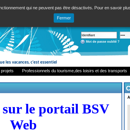
ctionnement qui ne peuvent pas être désactivés. Pour en savoir plus,
Fermer
Mot de passe oublié ?
 projets
Professionnels du tourisme,des loisirs et des transports
C
A
sur le portail BSV
Web