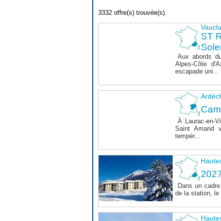
3332 offre(s) trouvée(s).
Vaucl
ST 
Sole
Aux abords du
Alpes-Côte d'A
escapade uni...
Ardèc
Cam
À Laurac-en-Vi
Saint Amand v
tempér...
Haute
202
Dans un cadre 
de la station, 
Haute