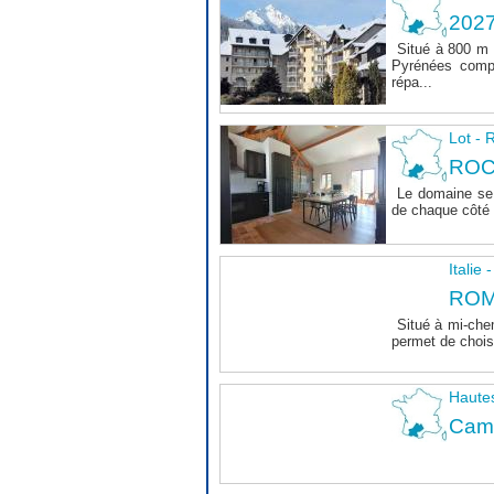
202
Situé à 800 m 
Pyrénées comp
répa...
Lot 
ROC
Le domaine se 
de chaque côté d
Italie
ROM
Situé à mi-che
permet de choisi
Haute
Camp