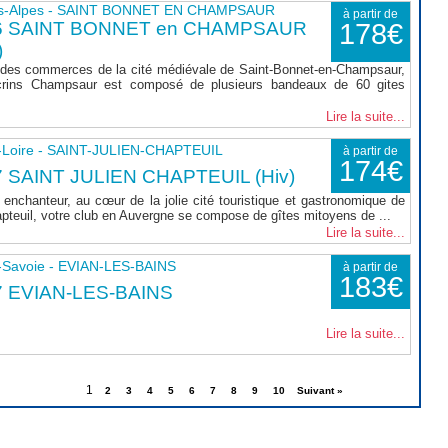
s-Alpes - SAINT BONNET EN CHAMPSAUR
à partir de
6 SAINT BONNET en CHAMPSAUR
178€
)
 des commerces de la cité médiévale de Saint-Bonnet-en-Champsaur,
rins Champsaur est composé de plusieurs bandeaux de 60 gites
Lire la suite...
-Loire - SAINT-JULIEN-CHAPTEUIL
à partir de
174€
 SAINT JULIEN CHAPTEUIL (Hiv)
enchanteur, au cœur de la jolie cité touristique et gastronomique de
apteuil, votre club en Auvergne se compose de gîtes mitoyens de ...
Lire la suite...
-Savoie - EVIAN-LES-BAINS
à partir de
183€
7 EVIAN-LES-BAINS
Lire la suite...
1
2
3
4
5
6
7
8
9
10
Suivant »