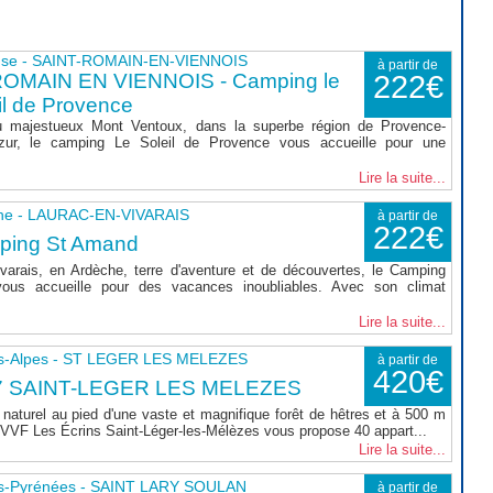
use - SAINT-ROMAIN-EN-VIENNOIS
à partir de
ROMAIN EN VIENNOIS - Camping le
222€
il de Provence
 majestueux Mont Ventoux, dans la superbe région de Provence-
zur, le camping Le Soleil de Provence vous accueille pour une
Lire la suite...
he - LAURAC-EN-VIVARAIS
à partir de
222€
ping St Amand
varais, en Ardèche, terre d'aventure et de découvertes, le Camping
ous accueille pour des vacances inoubliables. Avec son climat
Lire la suite...
s-Alpes - ST LEGER LES MELEZES
à partir de
420€
7 SAINT-LEGER LES MELEZES
naturel au pied d'une vaste et magnifique forêt de hêtres et à 500 m
le VVF Les Écrins Saint-Léger-les-Mélèzes vous propose 40 appart...
Lire la suite...
s-Pyrénées - SAINT LARY SOULAN
à partir de