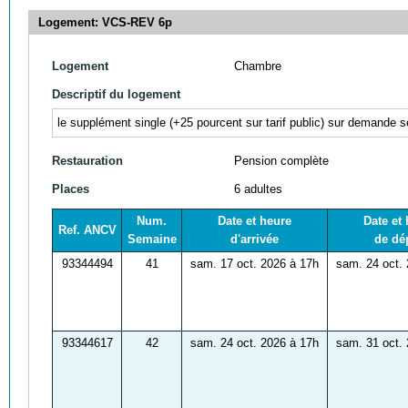
Logement: VCS-REV 6p
Logement
Chambre
Descriptif du logement
le supplément single (+25
pourcent sur tarif public) sur demande se
Restauration
Pension complète
Places
6 adultes
Num.
Date et heure
Date et
Ref. ANCV
Semaine
d'arrivée
de dé
93344494
41
sam. 17 oct. 2026 à 17h
sam. 24 oct.
93344617
42
sam. 24 oct. 2026 à 17h
sam. 31 oct.