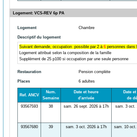
Logement: VCS-REV 6p PA
Logement
Chambre
Descriptif du logement
Suivant demande, occupation possible par 2 à
6
personnes dans l
Logement attribué selon la composition de la famille
Supplément de 25 p100 si occupation par une seule personne
Restauration
Pension complète
Places
6 adultes
Num.
Date et heure
Date et
Ref. ANCV
Semaine
d'arrivée
de dé
93567593
38
sam. 26 sept. 2026 à 17h
sam. 3 oct.
93567680
39
sam. 3 oct. 2026 à 17h
sam. 10 oct.