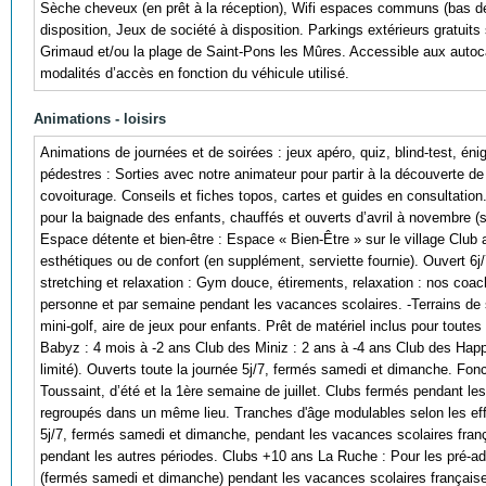
Sèche cheveux (en prêt à la réception), Wifi espaces communs (bas débi
disposition, Jeux de société à disposition. Parkings extérieurs gratuits 
Grimaud et/ou la plage de Saint-Pons les Mûres. Accessible aux autoc
modalités d’accès en fonction du véhicule utilisé.
Animations - loisirs
Animations de journées et de soirées : jeux apéro, quiz, blind-test, é
pédestres : Sorties avec notre animateur pour partir à la découverte de l
covoiturage. Conseils et fiches topos, cartes et guides en consultation.
pour la baignade des enfants, chauffés et ouverts d’avril à novembre (s
Espace détente et bien-être : Espace « Bien-Être » sur le village Clu
esthétiques ou de confort (en supplément, serviette fournie). Ouvert 6
stretching et relaxation : Gym douce, étirements, relaxation : nos coach
personne et par semaine pendant les vacances scolaires. -Terrains de spo
mini-golf, aire de jeux pour enfants. Prêt de matériel inclus pour toute
Babyz : 4 mois à -2 ans Club des Miniz : 2 ans à -4 ans Club des Happ
limité). Ouverts toute la journée 5j/7, fermés samedi et dimanche. Fon
Toussaint, d’été et la 1ère semaine de juillet. Clubs fermés pendant le
regroupés dans un même lieu. Tranches d'âge modulables selon les effe
5j/7, fermés samedi et dimanche, pendant les vacances scolaires frança
pendant les autres périodes. Clubs +10 ans La Ruche : Pour les pré-ado
(fermés samedi et dimanche) pendant les vacances scolaires françaises 