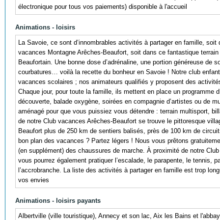
électronique pour tous vos paiements) disponible à l'accueil
Animations - loisirs
La Savoie, ce sont d’innombrables activités à partager en famille, soit
vacances Montagne Arêches-Beaufort, soit dans ce fantastique terrain 
Beaufortain. Une bonne dose d’adrénaline, une portion généreuse de so
courbatures… voilà la recette du bonheur en Savoie ! Notre club enfant
vacances scolaires ; nos animateurs qualifiés y proposent des activit
Chaque jour, pour toute la famille, ils mettent en place un programme d’a
découverte, balade oxygène, soirées en compagnie d’artistes ou de mu
aménagé pour que vous puissiez vous détendre : terrain multisport, bi
de notre Club vacances Arêches-Beaufort se trouve le pittoresque villa
Beaufort plus de 250 km de sentiers balisés, près de 100 km de circui
bon plan des vacances ? Partez légers ! Nous vous prêtons gratuitem
(en supplément) des chaussures de marche. À proximité de notre Club
vous pourrez également pratiquer l’escalade, le parapente, le tennis, pa
l’accrobranche. La liste des activités à partager en famille est trop lon
vos envies
Animations - loisirs payants
Albertville (ville touristique), Annecy et son lac, Aix les Bains et l'