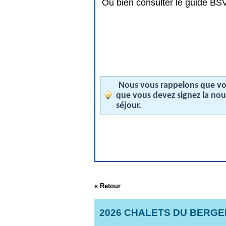
Ou bien consulter le guide BSV 
Nous vous rappelons que vos
que vous devez signez la no
séjour.
« Retour
2026 CHALETS DU BERGER