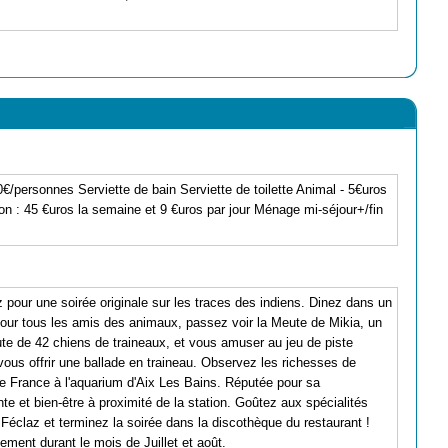
rsonnes Serviette de bain Serviette de toilette Animal - 5€uros
on : 45 €uros la semaine et 9 €uros par jour Ménage mi-séjour+/fin
 pour une soirée originale sur les traces des indiens. Dinez dans un
. Pour tous les amis des animaux, passez voir la Meute de Mikia, un
e de 42 chiens de traineaux, et vous amuser au jeu de piste
us offrir une ballade en traineau. Observez les richesses de
de France à l'aquarium d'Aix Les Bains. Réputée pour sa
te et bien-être à proximité de la station. Goûtez aux spécialités
Féclaz et terminez la soirée dans la discothèque du restaurant !
ement durant le mois de Juillet et août.