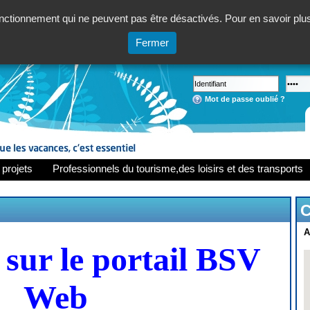
ctionnement qui ne peuvent pas être désactivés. Pour en savoir plus,
Fermer
Mot de passe oublié ?
 projets
Professionnels du tourisme,des loisirs et des transports
C
A
sur le portail BSV
Web