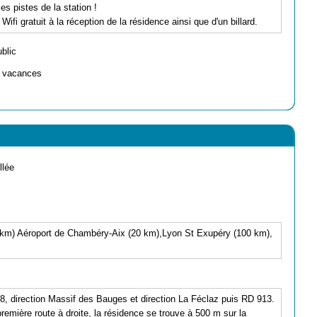
s pistes de la station !
fi gratuit à la réception de la résidence ainsi que d'un billard.
ublic
e vacances
llée
 km) Aéroport de Chambéry-Aix (20 km),Lyon St Exupéry (100 km),
, direction Massif des Bauges et direction La Féclaz puis RD 913.
première route à droite, la résidence se trouve à 500 m sur la