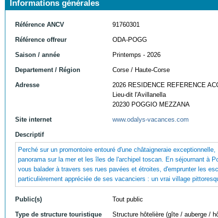
Informations générales
Référence ANCV
91760301
Référence offreur
ODA-POGG
Saison / année
Printemps - 2026
Departement / Région
Corse / Haute-Corse
Adresse
2026 RESIDENCE REFERENCE AC
Lieu-dit l'Avillanella
20230 POGGIO MEZZANA
Site internet
www.odalys-vacances.com
Descriptif
Perché sur un promontoire entouré d'une châtaigneraie exceptionnelle,
panorama sur la mer et les îles de l'archipel toscan. En séjournant à 
vous balader à travers ses rues pavées et étroites, d'emprunter les es
particulièrement appréciée de ses vacanciers : un vrai village pittoresq
Public(s)
Tout public
Type de structure touristique
Structure hôtelière (gîte / auberge / hô