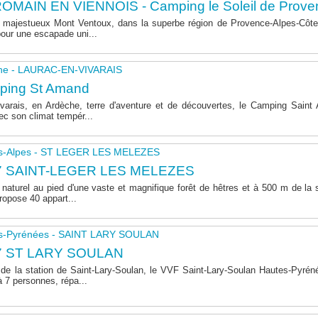
OMAIN EN VIENNOIS - Camping le Soleil de Prove
majestueux Mont Ventoux, dans la superbe région de Provence-Alpes-Côte 
pour une escapade uni...
he - LAURAC-EN-VIVARAIS
ping St Amand
varais, en Ardèche, terre d'aventure et de découvertes, le Camping Sain
ec son climat tempér...
s-Alpes - ST LEGER LES MELEZES
7 SAINT-LEGER LES MELEZES
naturel au pied d'une vaste et magnifique forêt de hêtres et à 500 m de la s
opose 40 appart...
s-Pyrénées - SAINT LARY SOULAN
7 ST LARY SOULAN
de la station de Saint-Lary-Soulan, le VVF Saint-Lary-Soulan Hautes-Pyré
à 7 personnes, répa...