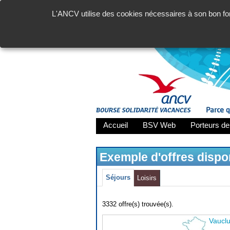
L'ANCV utilise des cookies nécessaires à son bon fon
Accueil
BSV Web
Porteurs de
Exemple d'offres disp
Séjours
Loisirs
3332 offre(s) trouvée(s).
Vaucl