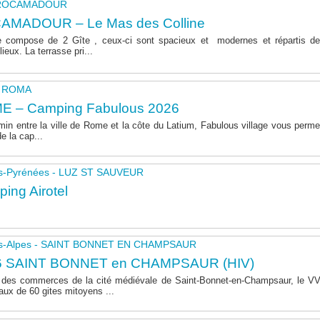
- ROCAMADOUR
AMADOUR – Le Mas des Colline
 compose de 2 Gîte , ceux-ci sont spacieux et modernes et répartis de
lieux. La terrasse pri...
 - ROMA
E – Camping Fabulous 2026
in entre la ville de Rome et la côte du Latium, Fabulous village vous permet
de la cap...
s-Pyrénées - LUZ ST SAUVEUR
ing Airotel
s-Alpes - SAINT BONNET EN CHAMPSAUR
6 SAINT BONNET en CHAMPSAUR (HIV)
 des commerces de la cité médiévale de Saint-Bonnet-en-Champsaur, le 
aux de 60 gites mitoyens ...