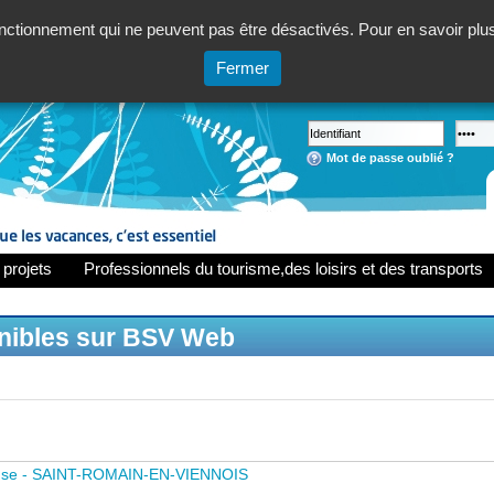
ctionnement qui ne peuvent pas être désactivés. Pour en savoir plus,
Fermer
Mot de passe oublié ?
 projets
Professionnels du tourisme,des loisirs et des transports
onibles sur BSV Web
use - SAINT-ROMAIN-EN-VIENNOIS