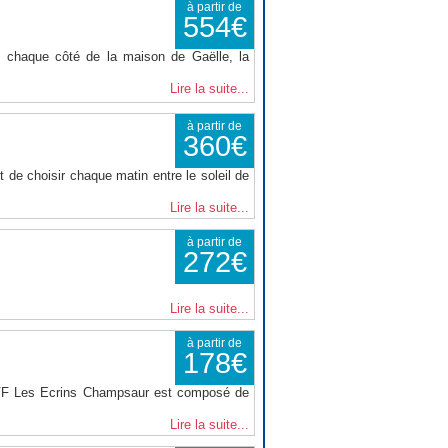
à partir de
554€
 chaque côté de la maison de Gaëlle, la
Lire la suite...
à partir de
360€
 de choisir chaque matin entre le soleil de
Lire la suite...
à partir de
272€
Lire la suite...
à partir de
178€
VVF Les Ecrins Champsaur est composé de
Lire la suite...