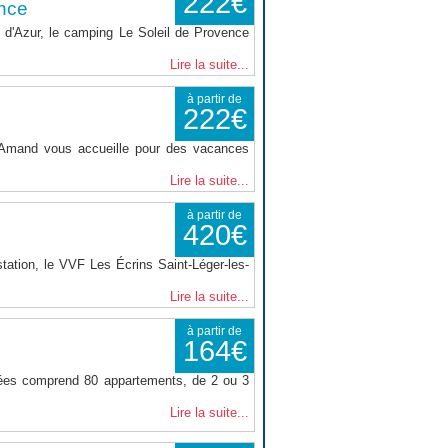
222€
nce
d'Azur, le camping Le Soleil de Provence
Lire la suite...
à partir de
222€
t Amand vous accueille pour des vacances
Lire la suite...
à partir de
420€
tation, le VVF Les Écrins Saint-Léger-les-
Lire la suite...
à partir de
164€
nées comprend 80 appartements, de 2 ou 3
Lire la suite...