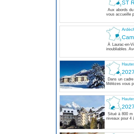
ST R
Aux abords du 
vous accueille 
Ardèc
Cam
À Laurac-en-Vi
inoubliables. Av
Haute
202
Dans un cadre 
Mélèzes vous pr
Haute
202
Situé à 800 m 
niveaux pour 4 