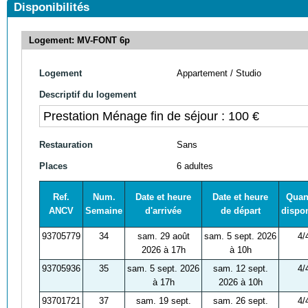
Disponibilités
Logement: MV-FONT 6p
Logement
Appartement / Studio
Descriptif du logement
Prestation Ménage fin de séjour : 100 €
Restauration
Sans
Places
6 adultes
Ref.
Num.
Date et heure
Date et heure
Quan
ANCV
Semaine
d'arrivée
de départ
dispo
93705779
34
sam. 29 août
sam. 5 sept. 2026
4/
2026 à 17h
à 10h
93705936
35
sam. 5 sept. 2026
sam. 12 sept.
4/
à 17h
2026 à 10h
93701721
37
sam. 19 sept.
sam. 26 sept.
4/