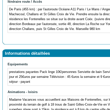
Itinéraire route / Accés
De Paris (455 km) : par l'autoroute Océane A11 Paris / Le Mans / Anger
Machecoul, Challans et St Gilles Croix de Vie. Prendre ensuite la direct
résidence les Fontenelles se situe sur la droite avant Coéx. (suivre dir
direction Bordeaux par l'autoroute, sortie 48, direction La Roche sur Y
direction Challans, puis St Gilles Croix de Vie. Marseille 980 km
Informations détaillées
Equipements
prestations payantes Pack linge 10€/personnes Serviette de bain Servie
jour et 25€uros par semaine Télévision : 45 €uros la semaine et 9 €uro
séjour - payant
Animations - loisirs
Madame Vacances vous accueillent aux Maisons de Fontenelles, sur l
proximité du terrain de golf à 18 trous de Saint Gilles-Croix-de-Vie en
superbes plage sont à 15km, la résidence est à 8 km du centre ville de 