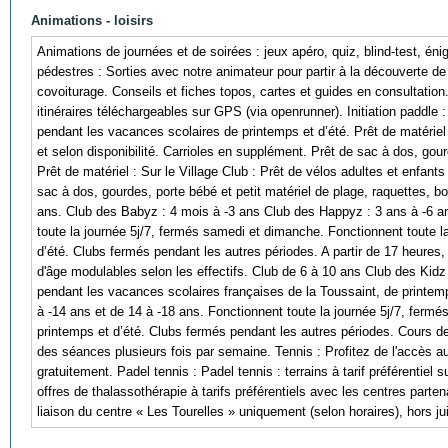
Animations - loisirs
Animations de journées et de soirées : jeux apéro, quiz, blind-test, é
pédestres : Sorties avec notre animateur pour partir à la découverte de l
covoiturage. Conseils et fiches topos, cartes et guides en consultatio
itinéraires téléchargeables sur GPS (via openrunner). Initiation paddle :
pendant les vacances scolaires de printemps et d’été. Prêt de matériel 
et selon disponibilité. Carrioles en supplément. Prêt de sac à dos, gour
Prêt de matériel : Sur le Village Club : Prêt de vélos adultes et enfant
sac à dos, gourdes, porte bébé et petit matériel de plage, raquettes, bo
ans. Club des Babyz : 4 mois à -3 ans Club des Happyz : 3 ans à -6 an
toute la journée 5j/7, fermés samedi et dimanche. Fonctionnent toute l
d’été. Clubs fermés pendant les autres périodes. A partir de 17 heure
d'âge modulables selon les effectifs. Club de 6 à 10 ans Club des Kidz
pendant les vacances scolaires françaises de la Toussaint, de printem
à -14 ans et de 14 à -18 ans. Fonctionnent toute la journée 5j/7, ferm
printemps et d’été. Clubs fermés pendant les autres périodes. Cours de
des séances plusieurs fois par semaine. Tennis : Profitez de l'accès aux
gratuitement. Padel tennis : Padel tennis : terrains à tarif préférentiel
offres de thalassothérapie à tarifs préférentiels avec les centres parten
liaison du centre « Les Tourelles » uniquement (selon horaires), hors jui