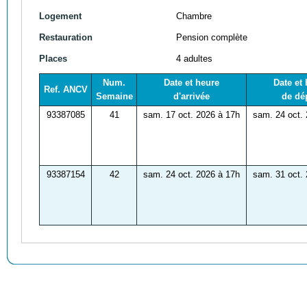
Logement
Chambre
Restauration
Pension complète
Places
4 adultes
Num.
Date et heure
Date et
Ref. ANCV
Semaine
d'arrivée
de dé
93387085
41
sam. 17 oct. 2026 à 17h
sam. 24 oct.
93387154
42
sam. 24 oct. 2026 à 17h
sam. 31 oct.