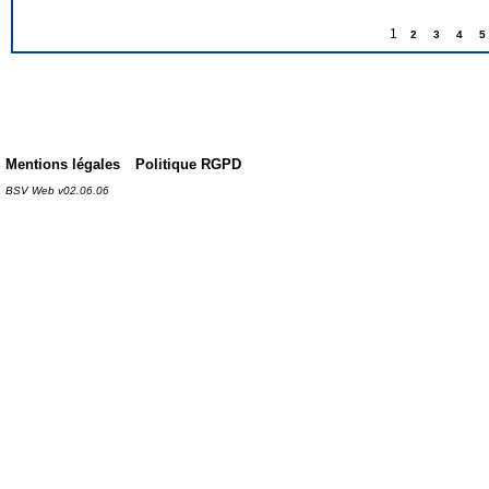
1
2
3
4
5
Mentions légales
Politique RGPD
BSV Web v02.06.06