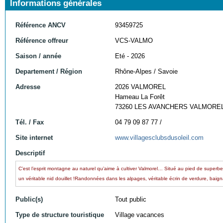
Informations générales
Référence ANCV
93459725
Référence offreur
VCS-VALMO
Saison / année
Eté - 2026
Departement / Région
Rhône-Alpes / Savoie
Adresse
2026 VALMOREL
Hameau La Forêt
73260 LES AVANCHERS VALMORE
Tél. / Fax
04 79 09 87 77 /
Site internet
www.villagesclubsdusoleil.com
Descriptif
C’est l’esprit montagne au naturel qu’aime à cultiver Valmorel… Situé au pied de superbe
un véritable nid douillet !Randonnées dans les alpages, véritable écrin de verdure, baignad
Public(s)
Tout public
Type de structure touristique
Village vacances