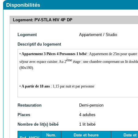
Disponibilités
Logement: PV-STLA HIV 4P DP
Logement
Appartement / Studio
Descriptif du logement
•
Appartement 3
Pièces
4
Personnes
1
bébé
: Appartement de 25m pour quatre
ème
séjour avec
espace
cuisine. Au 2
étage :
une
chambre
comprenant
un lit doub
(80x190).
•
A partir de 18 ans
: 1,15 par nuit et par personne
Restauration
Demi-pension
Places
4 adultes
Nombre de lit(s) bébé
1 lit bébé
Num.
Date et heure
Date et