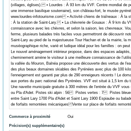
(villages, églises). • Lourdes : À 93 km du VVF. Centre mondial de pè
une immense basilique souterraine), son château-fort, le musée pyréné
www.lourdes-infotourisme.com • Activité chiens de traîneaux : À la st
: À la station de Saint-Lary. • La chèvrerie de Gouaux : À 9 km du VV
connaissance avec les chèvres, et selon la saison, les chevreaux. Vous
ferme, plusieurs balades très faciles vous permettront de découvrir 
Saint-Lary au pied de la majestueuse Tour Hachan et de la mairie, la 
muséographique riche, varié et ludique idéal pour les familles : on peut
Le nouvel aménagement intérieur propose, dans des espaces adaptés, une
cheminement amène le visiteur à une meilleure connaissance de l’uti
la vallée du Mouron, Balnéa propose une découverte des vertus de l'eau
des plus beaux domaines skiables des Pyrénées avec plus de 100 kilo
l'enneigement est garanti par plus de 290 enneigeurs récents ! Le dom
aux portes du parc national des Pyrénées. VVF est situé à 1,5 km du t
Une navette municipale gratuite à 300 mètres de l'entrée du VVF vous 
ou Pla d'Adet. Pistes ski alpin : 56 Pistes vertes : 7 Pistes bleue
entre Saint Lary 1700 Pla d'Adet et Saint Lary 1900 Espiaube ou bala
de forfaits remontées mécaniques Vente sur place de forfaits remonté
Commerce à proximité
Oui
Précision(s) supplémentaire(s)