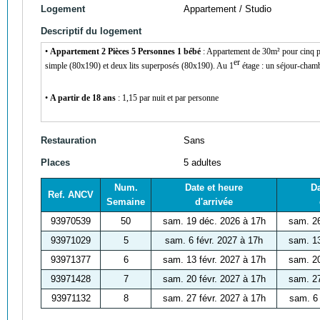
Logement
Appartement / Studio
Descriptif du logement
•
Appartement 2
Pièces
5
Personnes
1
bébé
: Appartement de 30m² pour cinq
er
simple (80x190) et deux
lits
superposés
(80x190). Au 1
étage : un séjour-cham
•
A partir de 18 ans
: 1,15 par nuit et par personne
Restauration
Sans
Places
5 adultes
Num.
Date et heure
Da
Ref. ANCV
Semaine
d'arrivée
93970539
50
sam. 19 déc. 2026 à 17h
sam. 26
93971029
5
sam. 6 févr. 2027 à 17h
sam. 13
93971377
6
sam. 13 févr. 2027 à 17h
sam. 20
93971428
7
sam. 20 févr. 2027 à 17h
sam. 27
93971132
8
sam. 27 févr. 2027 à 17h
sam. 6