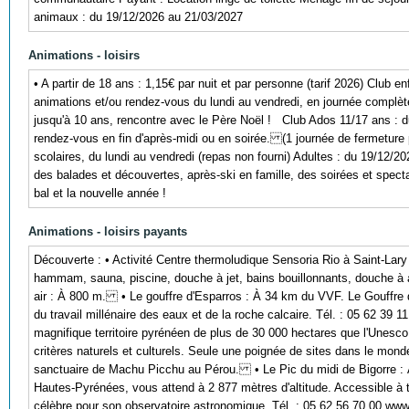
animaux : du 19/12/2026 au 21/03/2027
Animations - loisirs
• A partir de 18 ans : 1,15€ par nuit et par personne (tarif 2026) Clu
animations et/ou rendez-vous du lundi au vendredi, en journée complèt
jusqu'à 10 ans, rencontre avec le Père Noël ! Club Ados 11/17 ans :
rendez-vous en fin d'après-midi ou en soirée. (1 journée de fermetur
scolaires, du lundi au vendredi (repas non fourni) Adultes : du 19/12/
des balades et découvertes, après-ski en famille, des soirées et spect
bal et la nouvelle année !
Animations - loisirs payants
Découverte : • Activité Centre thermoludique Sensoria Rio à Saint-Lary 
hammam, sauna, piscine, douche à jet, bains bouillonnants, douche à af
air : À 800 m. • Le gouffre d'Esparros : À 34 km du VVF. Le Gouffre d
du travail millénaire des eaux et de la roche calcaire. Tél. : 05 62 3
magnifique territoire pyrénéen de plus de 30 000 hectares que l'Unesco 
critères naturels et culturels. Seule une poignée de sites dans le mon
sanctuaire de Machu Picchu au Pérou. • Le Pic du midi de Bigorre : 
Hautes-Pyrénées, vous attend à 2 877 mètres d'altitude. Accessible à t
célèbre pour son observatoire astronomique. Tél. : 05 62 56 70 00 www.