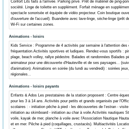
Confort Lits faits à l'arrivée. Parking privé. Prêt de matériel de ping-p
société. Linge de toilette en supplément. Forfait ménage en supplément
spectacle sonorisée et équipée de vidéo projecteur. Coin boutique ouver
d'ouverture de l'accueil). Buanderie avec lave-linge, sèche-linge (prêt 
Wi-Fi sur certaines zones.
Animations - loisirs
Kids Service : Programme de 4 activités par semaine à l'attention des 
fréquentation.Activités sportives et ludiques. Rendez-vous sportifs : pi
plage, beach volley, rallye pédestre. Balades et randonnées Balades
animateur pour une découverte d'Hauteville et de ses paysages... (su
d'animation). Animations en soirée (du lundi au vendredi) : soirées jeu
régionales...
Animations - loisirs payants
Enfants & Ados Les prestataires de la station proposent : Centre éques
pour les 3 à 14 ans. Activités pour petits et grands organisés par l'Of
scolaires : - initiation pêche à pied - les découvertes de l’estran - visite
initiation au skimboard - initiation au char à voile.Activités nautiques
voile, kayak de mer, planche à voile avec l'Association Nautique Hautai
et en mer. Pêche à pied (coquillages, crustacés). Multiactivités Loca