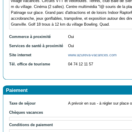
village vacances. Circuits VTT et véloroutes. Tennis, club Baie de Sie
m du village. Cinéma (2 salles). Centre multimédia "l@ souris de la plag
Patinage sur glace. Grand parc d'attractions et de loisirs Indoor Raptor
accrobranche, jeux gonflables, trampoline, et exposition autour des di
Granville. Golf 18 trous à 12 km du village Bowling. Quad.
Commerce à proximité
Oui
Services de santé à proximité
Oui
Site internet
www.azureva-vacances.com
Tél. office de tourisme
04 74 12 11 57
Paiement
Taxe de séjour
A prévoir en sus - à régler sur place ou
Chèques vacances
Conditions de paiement