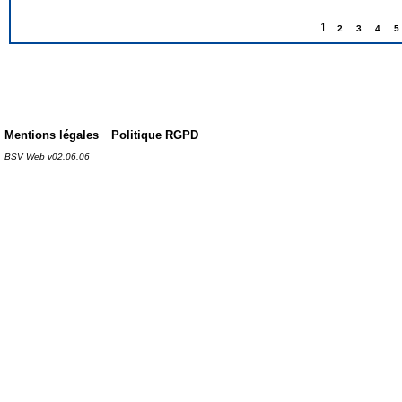
1
2
3
4
5
Mentions légales
Politique RGPD
BSV Web v02.06.06