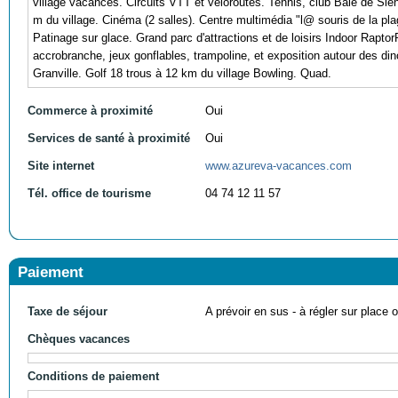
village vacances. Circuits VTT et véloroutes. Tennis, club Baie de Sie
m du village. Cinéma (2 salles). Centre multimédia "l@ souris de la plag
Patinage sur glace. Grand parc d'attractions et de loisirs Indoor Raptor
accrobranche, jeux gonflables, trampoline, et exposition autour des di
Granville. Golf 18 trous à 12 km du village Bowling. Quad.
Commerce à proximité
Oui
Services de santé à proximité
Oui
Site internet
www.azureva-vacances.com
Tél. office de tourisme
04 74 12 11 57
Paiement
Taxe de séjour
A prévoir en sus - à régler sur place ou
Chèques vacances
Conditions de paiement