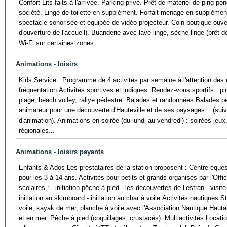
Confort Lits faits à l'arrivée. Parking privé. Prêt de matériel de ping-p
société. Linge de toilette en supplément. Forfait ménage en supplément
spectacle sonorisée et équipée de vidéo projecteur. Coin boutique ouver
d'ouverture de l'accueil). Buanderie avec lave-linge, sèche-linge (prêt 
Wi-Fi sur certaines zones.
Animations - loisirs
Kids Service : Programme de 4 activités par semaine à l'attention des 
fréquentation.Activités sportives et ludiques. Rendez-vous sportifs : pi
plage, beach volley, rallye pédestre. Balades et randonnées Balades
animateur pour une découverte d'Hauteville et de ses paysages... (su
d'animation). Animations en soirée (du lundi au vendredi) : soirées jeu
régionales...
Animations - loisirs payants
Enfants & Ados Les prestataires de la station proposent : Centre éques
pour les 3 à 14 ans. Activités pour petits et grands organisés par l'Of
scolaires : - initiation pêche à pied - les découvertes de l’estran - visite
initiation au skimboard - initiation au char à voile.Activités nautiques
voile, kayak de mer, planche à voile avec l'Association Nautique Hautai
et en mer. Pêche à pied (coquillages, crustacés). Multiactivités Loca