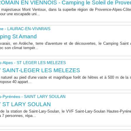
OMAIN EN VIENNOIS - Camping le Soleil de Prove
majestueux Mont Ventoux, dans la superbe région de Provence-Alpes-Côte 
pour une escapade uni...
he - LAURAC-EN-VIVARAIS
ping St Amand
varais, en Ardèche, terre d'aventure et de découvertes, le Camping Sain
ec son climat tempér...
s-Alpes - ST LEGER LES MELEZES
7 SAINT-LEGER LES MELEZES
naturel au pied d'une vaste et magnifique forêt de hêtres et à 500 m de la s
opose 40 appart...
s-Pyrénées - SAINT LARY SOULAN
7 ST LARY SOULAN
de la station de Saint-Lary-Soulan, le VVF Saint-Lary-Soulan Hautes-Pyré
à 7 personnes, répa...