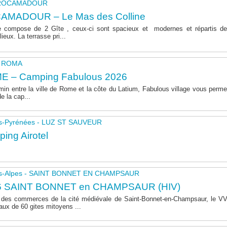
- ROCAMADOUR
AMADOUR – Le Mas des Colline
 compose de 2 Gîte , ceux-ci sont spacieux et modernes et répartis de
lieux. La terrasse pri...
 - ROMA
E – Camping Fabulous 2026
in entre la ville de Rome et la côte du Latium, Fabulous village vous permet
de la cap...
s-Pyrénées - LUZ ST SAUVEUR
ing Airotel
s-Alpes - SAINT BONNET EN CHAMPSAUR
6 SAINT BONNET en CHAMPSAUR (HIV)
 des commerces de la cité médiévale de Saint-Bonnet-en-Champsaur, le 
aux de 60 gites mitoyens ...