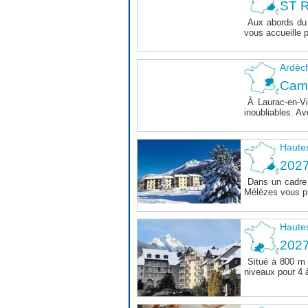
ST R
Aux abords du 
vous accueille 
Ardèc
Cam
À Laurac-en-Vi
inoubliables. Av
Haute
202
Dans un cadre 
Mélèzes vous pr
Haute
202
Situé à 800 m 
niveaux pour 4 