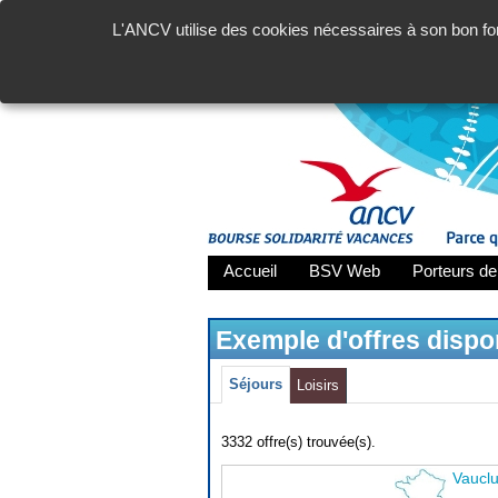
L'ANCV utilise des cookies nécessaires à son bon fon
Accueil
BSV Web
Porteurs de
Exemple d'offres disp
Séjours
Loisirs
3332 offre(s) trouvée(s).
Vaucl