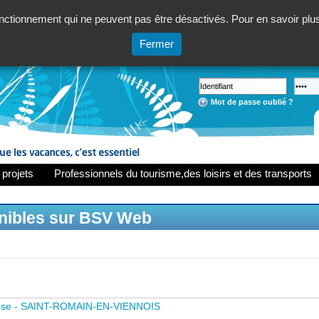
ctionnement qui ne peuvent pas être désactivés. Pour en savoir plus,
Fermer
Mot de passe oublié ?
 projets
Professionnels du tourisme,des loisirs et des transports
onibles sur BSV Web
use - SAINT-ROMAIN-EN-VIENNOIS