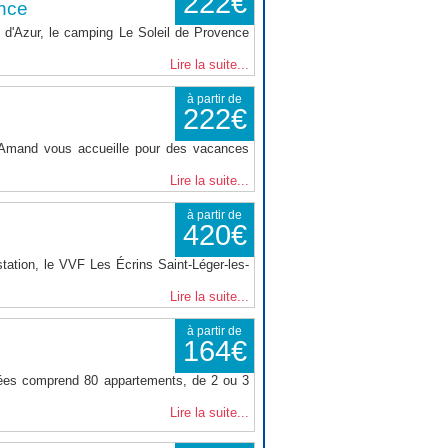
222€
nce
d'Azur, le camping Le Soleil de Provence
Lire la suite...
à partir de
222€
t Amand vous accueille pour des vacances
Lire la suite...
à partir de
420€
tation, le VVF Les Écrins Saint-Léger-les-
Lire la suite...
à partir de
164€
nées comprend 80 appartements, de 2 ou 3
Lire la suite...