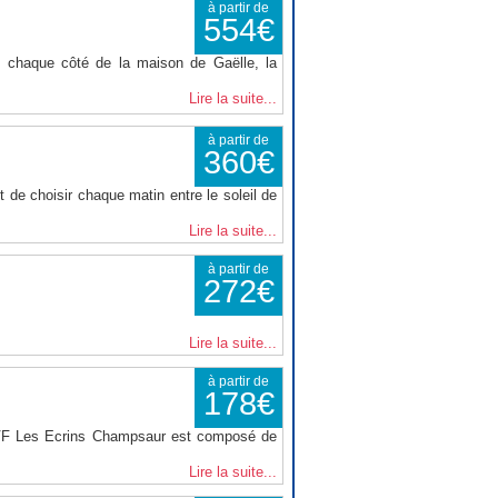
à partir de
554€
 chaque côté de la maison de Gaëlle, la
Lire la suite...
à partir de
360€
 de choisir chaque matin entre le soleil de
Lire la suite...
à partir de
272€
Lire la suite...
à partir de
178€
VVF Les Ecrins Champsaur est composé de
Lire la suite...