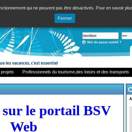
ctionnement qui ne peuvent pas être désactivés. Pour en savoir plus,
Fermer
Mot de passe oublié ?
 projets
Professionnels du tourisme,des loisirs et des transports
C
A
sur le portail BSV
Web