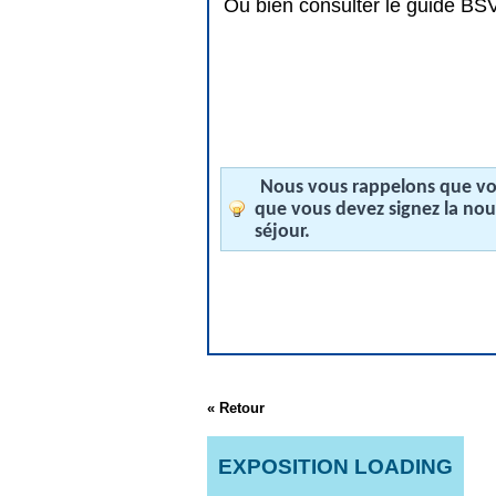
Ou bien consulter le guide BSV 
Nous vous rappelons que vos
que vous devez signez la no
séjour.
« Retour
EXPOSITION LOADING