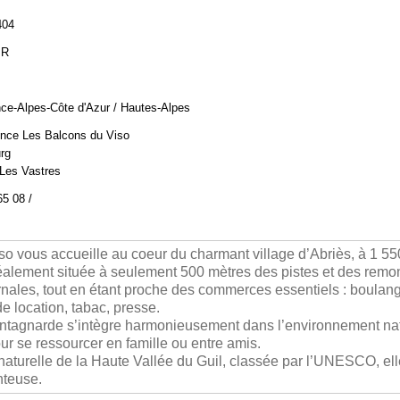
404
BR
ce-Alpes-Côte d'Azur / Hautes-Alpes
nce Les Balcons du Viso
rg
Les Vastres
65 08 /
 vous accueille au coeur du charmant village d’Abriès, à 1 550
alement située à seulement 500 mètres des pistes et des remon
rnales, tout en étant proche des commerces essentiels : boulang
e location, tabac, presse.
ntagnarde s’intègre harmonieusement dans l’environnement natu
our se ressourcer en famille ou entre amis.
naturelle de la Haute Vallée du Guil, classée par l’UNESCO, el
nteuse.