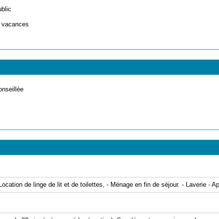
ublic
e vacances
onseillée
tion de linge de lit et de toilettes, - Ménage en fin de séjour. - Laverie - App