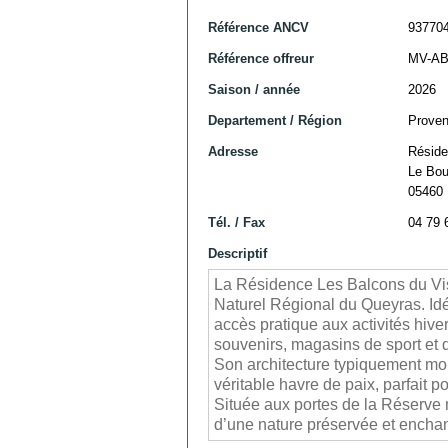
Référence ANCV
93770
Référence offreur
MV-A
Saison / année
2026
Departement / Région
Proven
Adresse
Réside
Le Bou
05460 
Tél. / Fax
04 79 
Descriptif
La Résidence Les Balcons du Viso
Naturel Régional du Queyras. Idé
accès pratique aux activités hive
souvenirs, magasins de sport et d
Son architecture typiquement mo
véritable havre de paix, parfait p
Située aux portes de la Réserve 
d’une nature préservée et encha