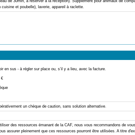
 de 30min, à réserver à la réception). Supplément pour animaux de compagni
 cuisine et poubelle), laverie, appareil à raclette.
ir en sus - à régler sur place ou, s’il y a lieu, avec la facture.
 €
èque
pérativement un chèque de caution, sans solution alternative.
'utiliser des ressources émanant de la CAF, nous vous recommandons de vous 
ous assurer pleinement que ces ressources pourront être utilisées. A titre d'exe