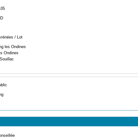
105
ND
yrénées / Lot
g les Ondines
s Ondines
Souillac
ublic
ng
onseillée