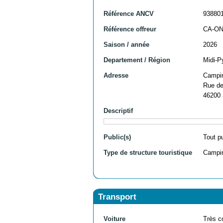
Référence ANCV
93880
Référence offreur
CA-O
Saison / année
2026
Departement / Région
Midi-P
Adresse
Campin
Rue de
46200 
Descriptif
Public(s)
Tout p
Type de structure touristique
Campi
Transport
Voiture
Très c