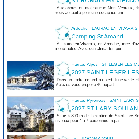
ST ROMAIN EN VIENNOIS 
Aux abords du majestueux Mont Ventoux, dan
vous accueille pour une escapade uni...
Ardèche - LAURAC-EN-VIVARAIS
Camping St Amand
À Laurac-en-Vivarais, en Ardèche, terre d'
inoubliables. Avec son climat tempér...
Hautes-Alpes - ST LEGER LES 
2027 SAINT-LEGER LE
Dans un cadre naturel au pied d'une vaste et
Mélèzes vous propose 40 appart...
Hautes-Pyrénées - SAINT LARY
2027 ST LARY SOULAN
Situé à 800 m de la station de Saint-Lary-
niveaux pour 4 à 7 personnes, répa...
Lot - ROCAMADOUR