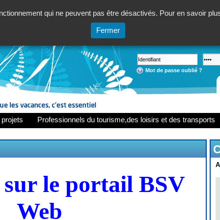
ctionnement qui ne peuvent pas être désactivés. Pour en savoir plus,
Fermer
Mot de passe oublié ?
 projets
Professionnels du tourisme,des loisirs et des transports
C
A
sur le portail BSV
Web