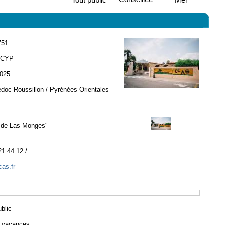
751
-CYP
2025
doc-Roussillon / Pyrénées-Orientales
 de Las Monges"
21 44 12 /
as.fr
ublic
e vacances