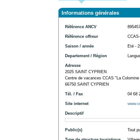
Informations générales
Référence ANCV
89545
Référence offreur
CCAS
Saison / année
Eté - 
Departement / Région
Langue
Adresse
2025 SAINT CYPRIEN
Centre de vacances CCAS "La Colomine
66750 SAINT CYPRIEN
Tél. / Fax
04 68 
Site internet
www.cc
Descriptif
Public(s)
Tout p
Type de structure touristique
Villag