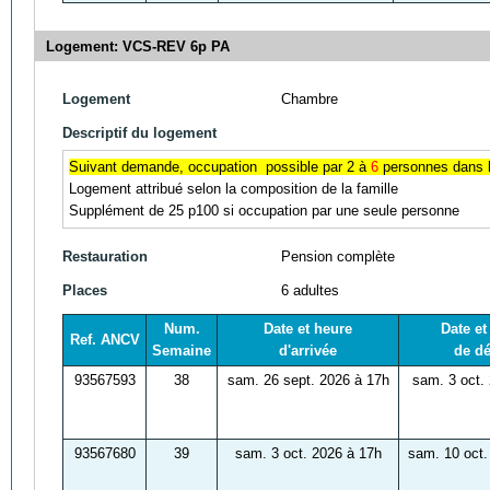
Logement: VCS-REV 6p PA
Logement
Chambre
Descriptif du logement
Suivant demande, occupation possible par 2 à
6
personnes dans l
Logement attribué selon la composition de la famille
Supplément de 25 p100 si occupation par une seule personne
Restauration
Pension complète
Places
6 adultes
Num.
Date et heure
Date et
Ref. ANCV
Semaine
d'arrivée
de dé
93567593
38
sam. 26 sept. 2026 à 17h
sam. 3 oct.
93567680
39
sam. 3 oct. 2026 à 17h
sam. 10 oct.