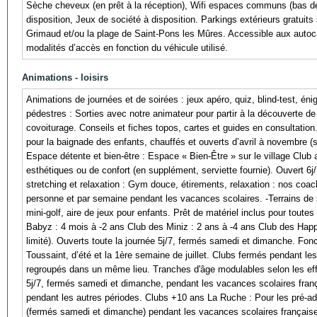
Sèche cheveux (en prêt à la réception), Wifi espaces communs (bas débi
disposition, Jeux de société à disposition. Parkings extérieurs gratuits 
Grimaud et/ou la plage de Saint-Pons les Mûres. Accessible aux autoc
modalités d’accès en fonction du véhicule utilisé.
Animations - loisirs
Animations de journées et de soirées : jeux apéro, quiz, blind-test, é
pédestres : Sorties avec notre animateur pour partir à la découverte de l
covoiturage. Conseils et fiches topos, cartes et guides en consultation.
pour la baignade des enfants, chauffés et ouverts d’avril à novembre (s
Espace détente et bien-être : Espace « Bien-Être » sur le village Clu
esthétiques ou de confort (en supplément, serviette fournie). Ouvert 6
stretching et relaxation : Gym douce, étirements, relaxation : nos coach
personne et par semaine pendant les vacances scolaires. -Terrains de spo
mini-golf, aire de jeux pour enfants. Prêt de matériel inclus pour toute
Babyz : 4 mois à -2 ans Club des Miniz : 2 ans à -4 ans Club des Happ
limité). Ouverts toute la journée 5j/7, fermés samedi et dimanche. Fon
Toussaint, d’été et la 1ère semaine de juillet. Clubs fermés pendant le
regroupés dans un même lieu. Tranches d'âge modulables selon les effe
5j/7, fermés samedi et dimanche, pendant les vacances scolaires frança
pendant les autres périodes. Clubs +10 ans La Ruche : Pour les pré-ado
(fermés samedi et dimanche) pendant les vacances scolaires françaises 