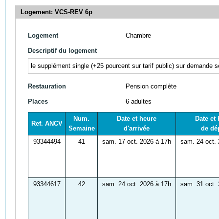
Logement: VCS-REV 6p
Logement
Chambre
Descriptif du logement
le supplément single (+25
pourcent sur tarif public) sur demande se
Restauration
Pension complète
Places
6 adultes
Num.
Date et heure
Date et
Ref. ANCV
Semaine
d'arrivée
de dé
93344494
41
sam. 17 oct. 2026 à 17h
sam. 24 oct.
93344617
42
sam. 24 oct. 2026 à 17h
sam. 31 oct.