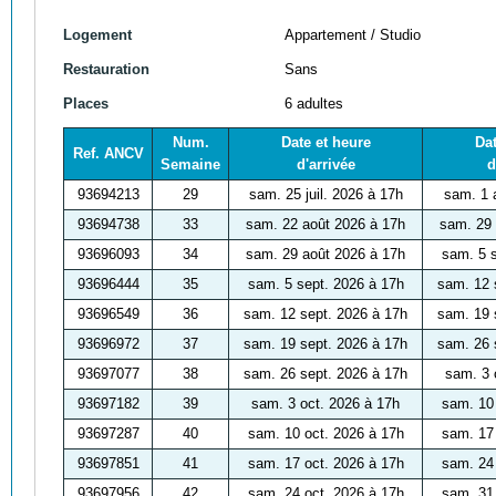
Logement
Appartement / Studio
Restauration
Sans
Places
6 adultes
Num.
Date et heure
Dat
Ref. ANCV
Semaine
d'arrivée
d
93694213
29
sam. 25 juil. 2026 à 17h
sam. 1 
93694738
33
sam. 22 août 2026 à 17h
sam. 29 
93696093
34
sam. 29 août 2026 à 17h
sam. 5 s
93696444
35
sam. 5 sept. 2026 à 17h
sam. 12 
93696549
36
sam. 12 sept. 2026 à 17h
sam. 19 
93696972
37
sam. 19 sept. 2026 à 17h
sam. 26 
93697077
38
sam. 26 sept. 2026 à 17h
sam. 3 
93697182
39
sam. 3 oct. 2026 à 17h
sam. 10 
93697287
40
sam. 10 oct. 2026 à 17h
sam. 17 
93697851
41
sam. 17 oct. 2026 à 17h
sam. 24 
93697956
42
sam. 24 oct. 2026 à 17h
sam. 31 