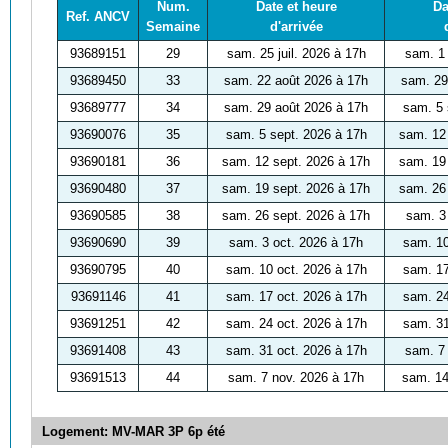
Num.
Date et heure
Da
Ref. ANCV
Semaine
d'arrivée
93689151
29
sam. 25 juil. 2026 à 17h
sam. 1
93689450
33
sam. 22 août 2026 à 17h
sam. 29
93689777
34
sam. 29 août 2026 à 17h
sam. 5 
93690076
35
sam. 5 sept. 2026 à 17h
sam. 12
93690181
36
sam. 12 sept. 2026 à 17h
sam. 19
93690480
37
sam. 19 sept. 2026 à 17h
sam. 26
93690585
38
sam. 26 sept. 2026 à 17h
sam. 3
93690690
39
sam. 3 oct. 2026 à 17h
sam. 10
93690795
40
sam. 10 oct. 2026 à 17h
sam. 17
93691146
41
sam. 17 oct. 2026 à 17h
sam. 24
93691251
42
sam. 24 oct. 2026 à 17h
sam. 31
93691408
43
sam. 31 oct. 2026 à 17h
sam. 7
93691513
44
sam. 7 nov. 2026 à 17h
sam. 14
Logement: MV-MAR 3P 6p été