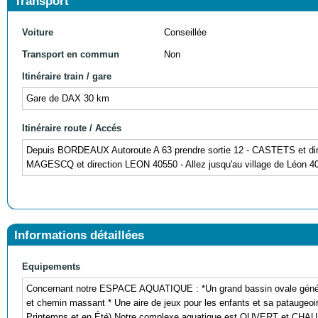
Transport
Voiture
Conseillée
Transport en commun
Non
Itinéraire train / gare
Gare de DAX 30 km
Itinéraire route / Accés
Depuis BORDEAUX Autoroute A 63 prendre sortie 12 - CASTETS et di
MAGESCQ et direction LEON 40550 - Allez jusqu'au village de Léon 4055
Informations détaillées
Equipements
Concernant notre ESPACE AQUATIQUE : *Un grand bassin ovale général
et chemin massant * Une aire de jeux pour les enfants et sa pataugeo
Printemps et en Été) Notre complexe aquatique est OUVERT et CHAUFF