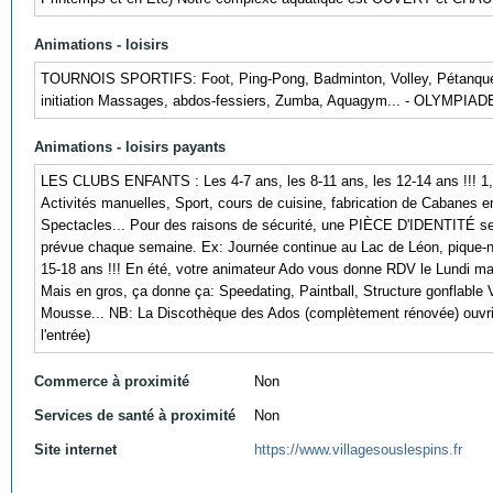
Animations - loisirs
TOURNOIS SPORTIFS: Foot, Ping-Pong, Badminton, Volley, Pétanque, in
initiation Massages, abdos-fessiers, Zumba, Aquagym... - OLYMPIADES
Animations - loisirs payants
LES CLUBS ENFANTS : Les 4-7 ans, les 8-11 ans, les 12-14 ans !!
Activités manuelles, Sport, cours de cuisine, fabrication de Cabanes 
Spectacles... Pour des raisons de sécurité, une PIÈCE D'IDENTITÉ ser
prévue chaque semaine. Ex: Journée continue au Lac de Léon, pique-
15-18 ans !!! En été, votre animateur Ado vous donne RDV le Lundi ma
Mais en gros, ça donne ça: Speedating, Paintball, Structure gonflable 
Mousse... NB: La Discothèque des Ados (complètement rénovée) ouvrira
l'entrée)
Commerce à proximité
Non
Services de santé à proximité
Non
Site internet
https://www.villagesouslespins.fr