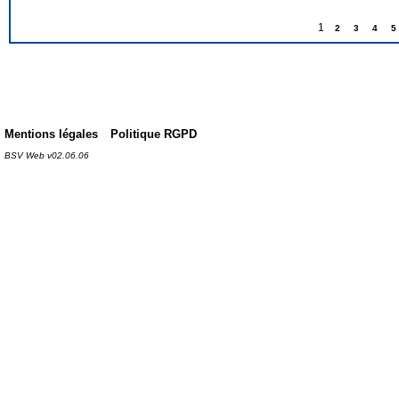
1
2
3
4
5
Mentions légales
Politique RGPD
BSV Web v02.06.06