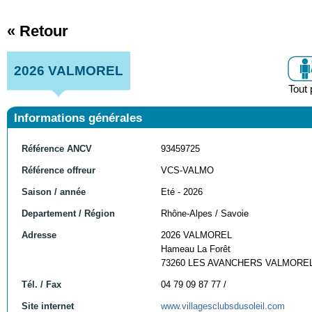
« Retour
2026 VALMOREL
Tout 
Informations générales
Référence ANCV
93459725
Référence offreur
VCS-VALMO
Saison / année
Eté - 2026
Departement / Région
Rhône-Alpes / Savoie
Adresse
2026 VALMOREL
Hameau La Forêt
73260 LES AVANCHERS VALMORE
Tél. / Fax
04 79 09 87 77 /
Site internet
www.villagesclubsdusoleil.com