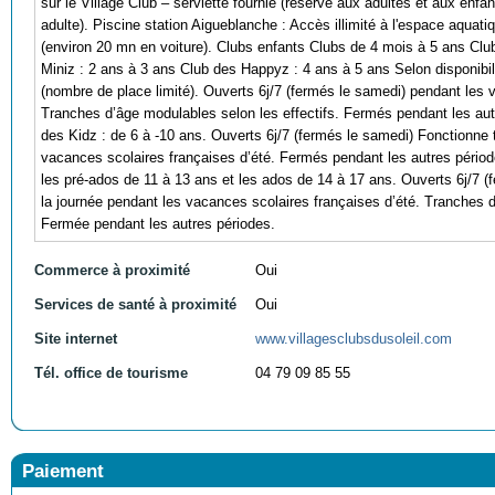
sur le Village Club – serviette fournie (réservé aux adultes et aux en
adulte). Piscine station Aigueblanche : Accès illimité à l'espace aquat
(environ 20 mn en voiture). Clubs enfants Clubs de 4 mois à 5 ans Cl
Miniz : 2 ans à 3 ans Club des Happyz : 4 ans à 5 ans Selon disponibi
(nombre de place limité). Ouverts 6j/7 (fermés le samedi) pendant les 
Tranches d’âge modulables selon les effectifs. Fermés pendant les au
des Kidz : de 6 à -10 ans. Ouverts 6j/7 (fermés le samedi) Fonctionne 
vacances scolaires françaises d’été. Fermés pendant les autres pério
les pré-ados de 11 à 13 ans et les ados de 14 à 17 ans. Ouverts 6j/7 (
la journée pendant les vacances scolaires françaises d’été. Tranches d
Fermée pendant les autres périodes.
Commerce à proximité
Oui
Services de santé à proximité
Oui
Site internet
www.villagesclubsdusoleil.com
Tél. office de tourisme
04 79 09 85 55
Paiement