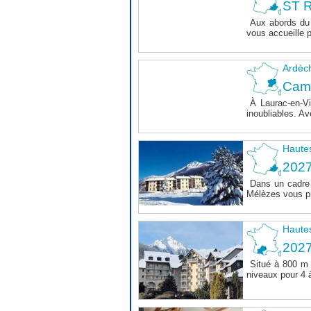
ST R
Aux abords du 
vous accueille 
Ardèc
Cam
À Laurac-en-Vi
inoubliables. Av
Haute
202
Dans un cadre 
Mélèzes vous pr
Haute
202
Situé à 800 m 
niveaux pour 4 