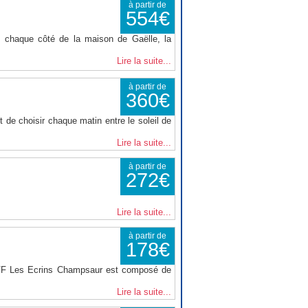
à partir de
554€
 chaque côté de la maison de Gaëlle, la
Lire la suite...
à partir de
360€
 de choisir chaque matin entre le soleil de
Lire la suite...
à partir de
272€
Lire la suite...
à partir de
178€
VVF Les Ecrins Champsaur est composé de
Lire la suite...