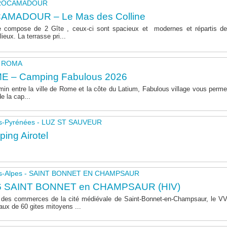
- ROCAMADOUR
AMADOUR – Le Mas des Colline
 compose de 2 Gîte , ceux-ci sont spacieux et modernes et répartis de
lieux. La terrasse pri...
 - ROMA
E – Camping Fabulous 2026
in entre la ville de Rome et la côte du Latium, Fabulous village vous permet
de la cap...
s-Pyrénées - LUZ ST SAUVEUR
ing Airotel
s-Alpes - SAINT BONNET EN CHAMPSAUR
6 SAINT BONNET en CHAMPSAUR (HIV)
 des commerces de la cité médiévale de Saint-Bonnet-en-Champsaur, le 
aux de 60 gites mitoyens ...