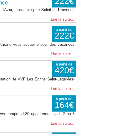
222€
nce
d'Azur, le camping Le Soleil de Provence
Lire la suite...
à partir de
222€
t Amand vous accueille pour des vacances
Lire la suite...
à partir de
420€
tation, le VVF Les Écrins Saint-Léger-les-
Lire la suite...
à partir de
164€
nées comprend 80 appartements, de 2 ou 3
Lire la suite...