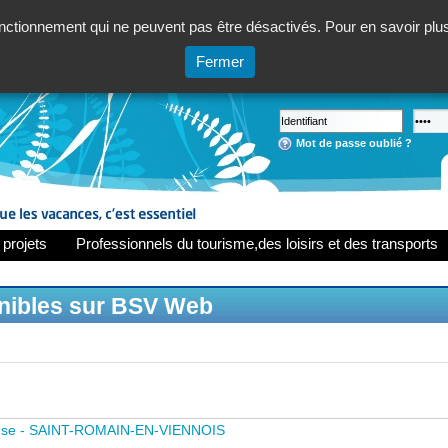
ctionnement qui ne peuvent pas être désactivés. Pour en savoir plus,
Fermer
Mot de passe oublié ?
 projets
Professionnels du tourisme,des loisirs et des transports
onibles sur BSV Web
use - SAINT-ROMAIN-EN-VIENNOIS