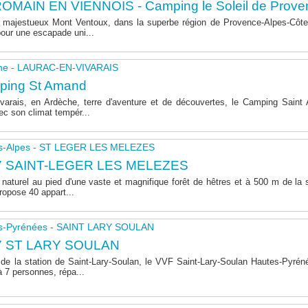
OMAIN EN VIENNOIS - Camping le Soleil de Prove
majestueux Mont Ventoux, dans la superbe région de Provence-Alpes-Côte 
pour une escapade uni...
he - LAURAC-EN-VIVARAIS
ping St Amand
varais, en Ardèche, terre d'aventure et de découvertes, le Camping Sain
ec son climat tempér...
s-Alpes - ST LEGER LES MELEZES
7 SAINT-LEGER LES MELEZES
naturel au pied d'une vaste et magnifique forêt de hêtres et à 500 m de la s
opose 40 appart...
s-Pyrénées - SAINT LARY SOULAN
7 ST LARY SOULAN
de la station de Saint-Lary-Soulan, le VVF Saint-Lary-Soulan Hautes-Pyré
à 7 personnes, répa...