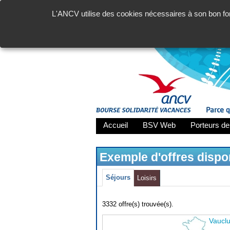
L'ANCV utilise des cookies nécessaires à son bon fon
Accueil
BSV Web
Porteurs de
Exemple d'offres disp
Séjours
Loisirs
3332 offre(s) trouvée(s).
Vaucl