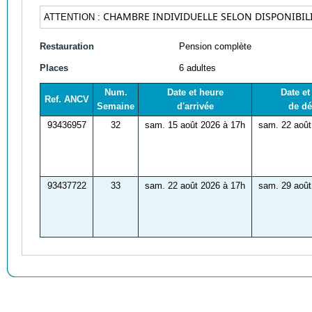
CHAMBRE INDIVIDUELLE SELON DISPONIBILI
ATTENTION :
Restauration
Pension complète
Places
6 adultes
Num.
Date et heure
Date et
Ref. ANCV
Semaine
d'arrivée
de dé
93436957
32
sam. 15 août 2026 à 17h
sam. 22 août
93437722
33
sam. 22 août 2026 à 17h
sam. 29 août