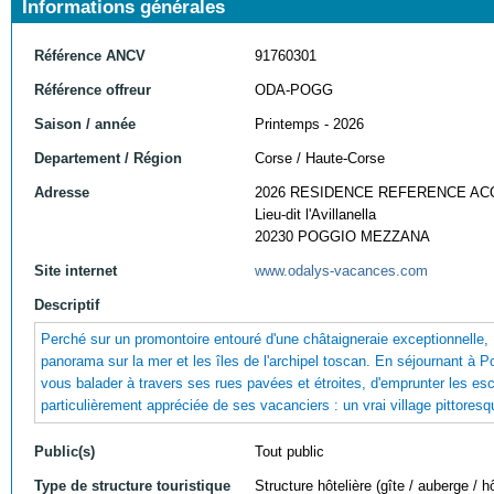
Informations générales
Référence ANCV
91760301
Référence offreur
ODA-POGG
Saison / année
Printemps - 2026
Departement / Région
Corse / Haute-Corse
Adresse
2026 RESIDENCE REFERENCE AC
Lieu-dit l'Avillanella
20230 POGGIO MEZZANA
Site internet
www.odalys-vacances.com
Descriptif
Perché sur un promontoire entouré d'une châtaigneraie exceptionnelle,
panorama sur la mer et les îles de l'archipel toscan. En séjournant à 
vous balader à travers ses rues pavées et étroites, d'emprunter les es
particulièrement appréciée de ses vacanciers : un vrai village pittoresq
Public(s)
Tout public
Type de structure touristique
Structure hôtelière (gîte / auberge / hô