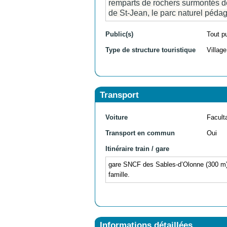
remparts de rochers surmontés de
de St-Jean, le parc naturel péda
Public(s)
Tout p
Type de structure touristique
Villag
Transport
Voiture
Facult
Transport en commun
Oui
Itinéraire train / gare
gare SNCF des Sables-d’Olonne (300 m). 
famille.
Informations détaillées