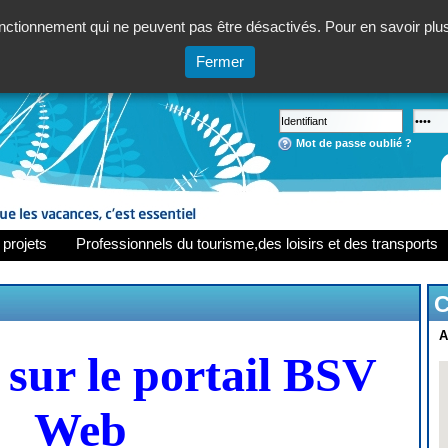
ctionnement qui ne peuvent pas être désactivés. Pour en savoir plus,
Fermer
Mot de passe oublié ?
 projets
Professionnels du tourisme,des loisirs et des transports
C
A
sur le portail BSV
Web