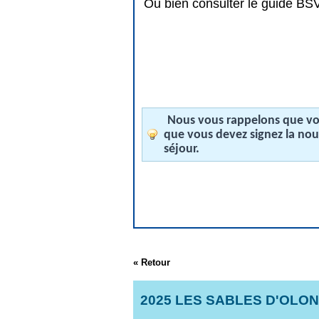
Ou bien consulter le guide BSV 
Nous vous rappelons que vos
que vous devez signez la no
séjour.
« Retour
2025 LES SABLES D'OLO