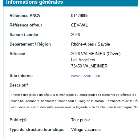
Informations générales
Référence ANCV
91479885
Référence offreur
CEV-VAL
Saison / année
2026
Departement / Région
Rhône-Alpes / Savoie
Adresse
2026 VALMEINIER (Cévéo)
Les Angeliers
73450 VALMEINIER
Site internet
www.ceveo.com
Descriptif
Profitez des joies d’un séjour à la montagne ou optez pour des moments de détente à l’
bains bouillonnants, hammam et sauna tout au long de la saison. L’architecture de la Ré
écru vous séduiront dès votre arrivée avec la légèreté et la fraîcheur de la montagne. No
Public(s)
Tout public
Type de structure touristique
Village vacances