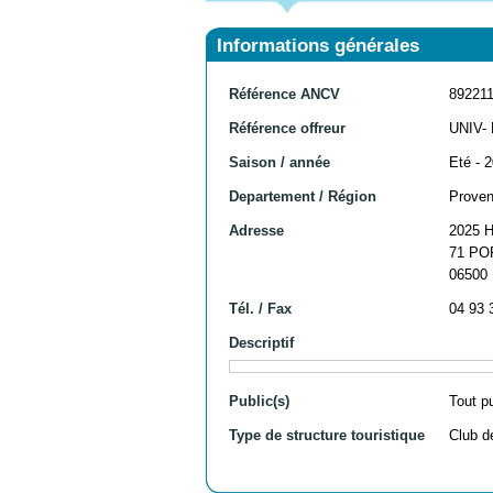
Informations générales
Référence ANCV
89221
Référence offreur
UNIV-
Saison / année
Eté - 
Departement / Région
Proven
Adresse
2025 
71 PO
06500
Tél. / Fax
04 93 
Descriptif
Public(s)
Tout p
Type de structure touristique
Club d