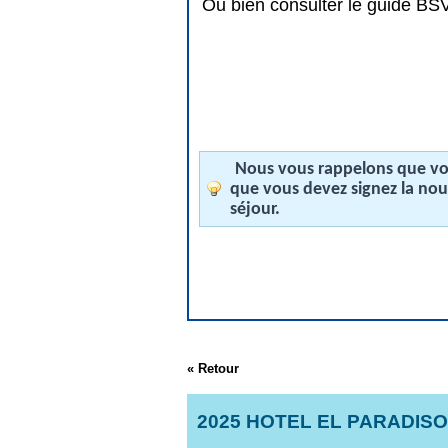
Ou bien consulter le guide BSV 
Nous vous rappelons que vos
que vous devez signez la no
séjour.
« Retour
2025 HOTEL EL PARADISO