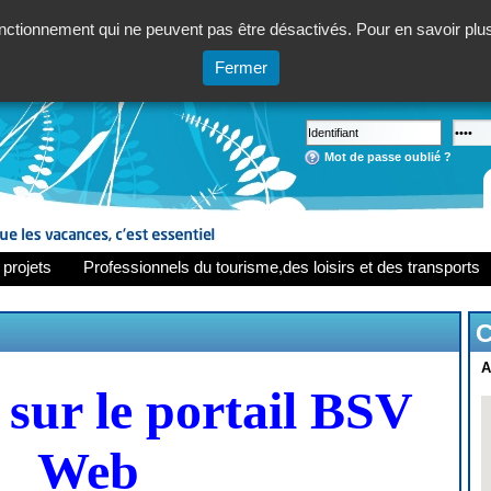
ctionnement qui ne peuvent pas être désactivés. Pour en savoir plus,
Fermer
Mot de passe oublié ?
 projets
Professionnels du tourisme,des loisirs et des transports
C
A
sur le portail BSV
Web