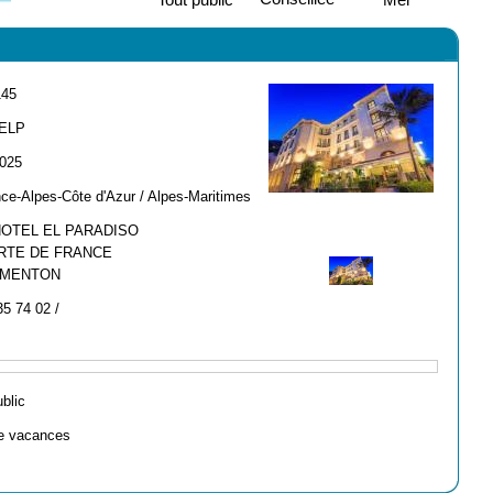
145
 ELP
2025
ce-Alpes-Côte d'Azur / Alpes-Maritimes
HOTEL EL PARADISO
RTE DE FRANCE
 MENTON
35 74 02 /
ublic
e vacances