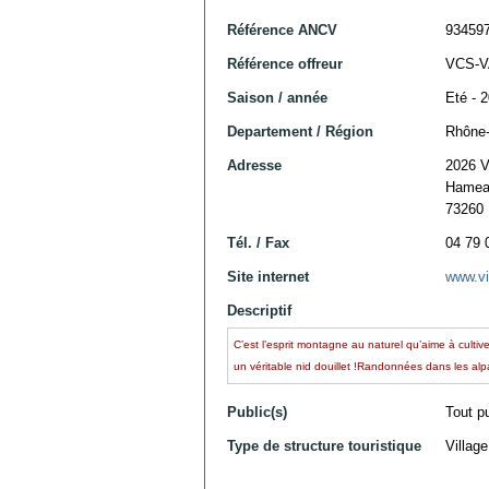
Référence ANCV
93459
Référence offreur
VCS-
Saison / année
Eté - 
Departement / Région
Rhône-
Adresse
2026 
Hameau
73260
Tél. / Fax
04 79 
Site internet
www.vi
Descriptif
C’est l’esprit montagne au naturel qu’aime à culti
un véritable nid douillet !Randonnées dans les alpa
Public(s)
Tout p
Type de structure touristique
Villag