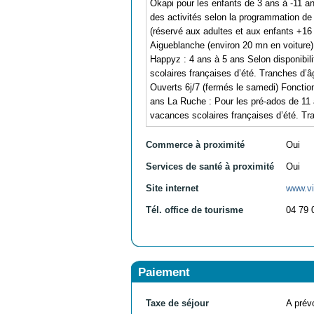
Okapi pour les enfants de 3 ans à -11 ans
des activités selon la programmation de 
(réservé aux adultes et aux enfants +16 
Aigueblanche (environ 20 mn en voiture)
Happyz : 4 ans à 5 ans Selon disponibil
scolaires françaises d’été. Tranches d’
Ouverts 6j/7 (fermés le samedi) Fonctio
ans La Ruche : Pour les pré-ados de 11 
vacances scolaires françaises d’été. Tr
Commerce à proximité
Oui
Services de santé à proximité
Oui
Site internet
www.vi
Tél. office de tourisme
04 79 
Paiement
Taxe de séjour
A prévo