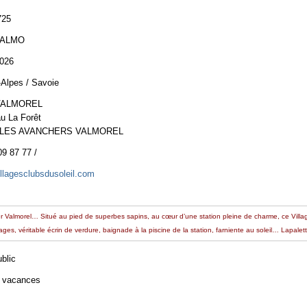
725
VALMO
2026
Alpes / Savoie
VALMOREL
 La Forêt
 LES AVANCHERS VALMOREL
09 87 77 /
llagesclubsdusoleil.com
ver Valmorel… Situé au pied de superbes sapins, au cœur d’une station pleine de charme, ce Villag
ges, véritable écrin de verdure, baignade à la piscine de la station, farniente au soleil… Lapalette
ublic
e vacances