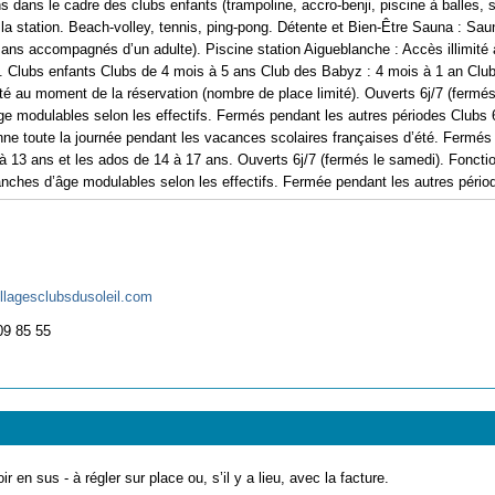
 dans le cadre des clubs enfants (trampoline, accro-benji, piscine à balles, s
la station. Beach-volley, tennis, ping-pong. Détente et Bien-Être Sauna : Sauna
ans accompagnés d’un adulte). Piscine station Aigueblanche : Accès illimité 
. Clubs enfants Clubs de 4 mois à 5 ans Club des Babyz : 4 mois à 1 an Club
ité au moment de la réservation (nombre de place limité). Ouverts 6j/7 (ferm
âge modulables selon les effectifs. Fermés pendant les autres périodes Clubs 
nne toute la journée pendant les vacances scolaires françaises d’été. Fermés
à 13 ans et les ados de 14 à 17 ans. Ouverts 6j/7 (fermés le samedi). Fonctio
anches d’âge modulables selon les effectifs. Fermée pendant les autres pério
llagesclubsdusoleil.com
09 85 55
ir en sus - à régler sur place ou, s’il y a lieu, avec la facture.