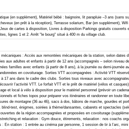
atique (en supplément), Matériel bébé : baignoire, lit parapluie –3 ans (sans su
eveux (en prêt à la réception), Terrasse solarium, Bar (en supplément), Wif
 Jeux de cartes à disposition, Livres à disposition Parkings gratuits couverts 
es, lignes 1 et 2. Arrêt "le bourg" situé à 400 m du village club.
mécaniques : Accès aux remontées mécaniques de la station, selon dates d’o
aux adultes et enfants à partir de 12 ans (accompagnés – selon niveau de l
s familles avec enfants (à partir de 8 ans), à la journée ou demi-journée 
 randonnées en covoiturage. Sorties VTT accompagnées : Activité VTT réservé
 à 17 ans dans le cadre des clubs. Sorties tous niveaux avec accompagnateur
découvrir l’activité VTT. Le forfait VTT et le prêt de matériel (vélos et casques)
 et local à vélo à disposition pour le matériel personnel (prévoir un caden
onnels et fiches topos pour préparer vos itinéraires et randonner en toute lib
ssures de montagne (36 au 46), sacs à dos, bâtons de marche, gourdes et por
z, blind-test, énigmes, soirées à thème/dansantes, cabarets et spectacles (selo
écouvertes de la région accompagnées et proposées en covoiturage (supplémen
stretching et relaxation : Gym douce, étirements, relaxation : nos coachs org
: En station : 1 entrée au cinéma par personne, 1 session de tir à l’arc, mi