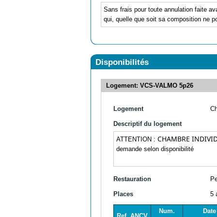
Sans frais pour toute annulation faite av
qui, quelle que soit sa composition ne po
Disponibilités
Logement: VCS-VALMO 5p26
Logement
C
Descriptif du logement
CHAMBRE INDIVID
ATTENTION :
demande selon disponibilité
Restauration
Pe
Places
5 
Num.
Date
Ref. ANCV