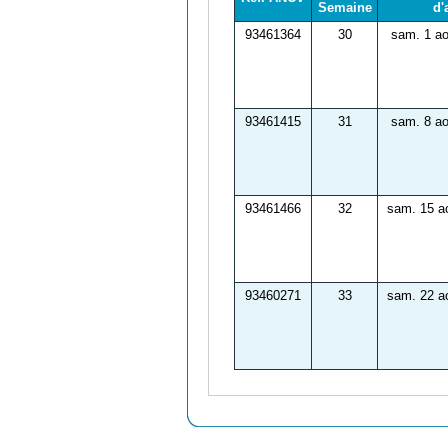
Semaine
d'
93461364
30
sam. 1 ao
93461415
31
sam. 8 ao
93461466
32
sam. 15 a
93460271
33
sam. 22 a