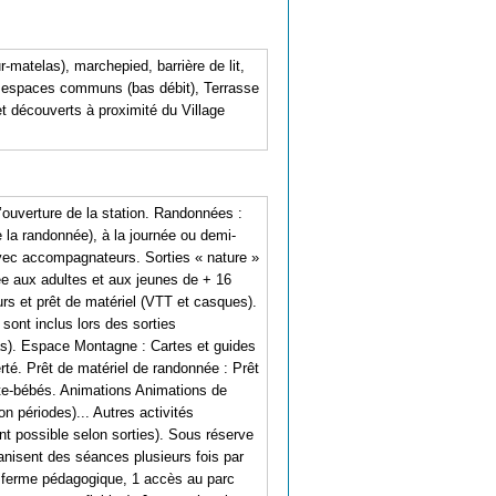
r-matelas), marchepied, barrière de lit,
i espaces communs (bas débit), Terrasse
et découverts à proximité du Village
uverture de la station. Randonnées :
a randonnée), à la journée ou demi-
avec accompagnateurs. Sorties « nature »
e aux adultes et aux jeunes de + 16
s et prêt de matériel (VTT et casques).
 sont inclus lors des sorties
as). Espace Montagne : Cartes et guides
erté. Prêt de matériel de randonnée : Prêt
te-bébés. Animations Animations de
n périodes)... Autres activités
t possible selon sorties). Sous réserve
anisent des séances plusieurs fois par
ni ferme pédagogique, 1 accès au parc