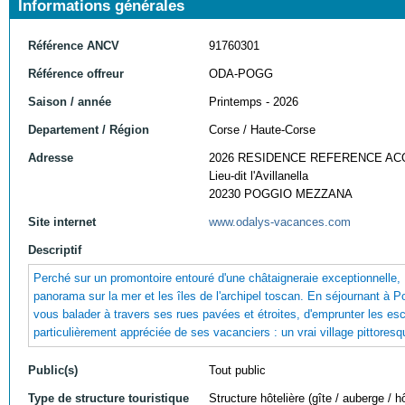
Informations générales
Référence ANCV
91760301
Référence offreur
ODA-POGG
Saison / année
Printemps - 2026
Departement / Région
Corse / Haute-Corse
Adresse
2026 RESIDENCE REFERENCE AC
Lieu-dit l'Avillanella
20230 POGGIO MEZZANA
Site internet
www.odalys-vacances.com
Descriptif
Perché sur un promontoire entouré d'une châtaigneraie exceptionnelle,
panorama sur la mer et les îles de l'archipel toscan. En séjournant à 
vous balader à travers ses rues pavées et étroites, d'emprunter les es
particulièrement appréciée de ses vacanciers : un vrai village pittoresq
Public(s)
Tout public
Type de structure touristique
Structure hôtelière (gîte / auberge / hô