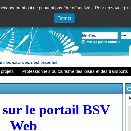
ctionnement qui ne peuvent pas être désactivés. Pour en savoir plus,
Fermer
Mot de passe oublié ?
 projets
Professionnels du tourisme,des loisirs et des transports
C
A
sur le portail BSV
Web