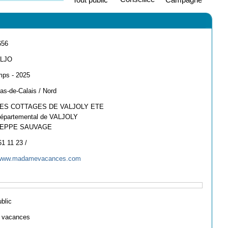
656
LJO
mps - 2025
as-de-Calais / Nord
LES COTTAGES DE VALJOLY ETE
épartemental de VALJOLY
 EPPE SAUVAGE
61 11 23 /
//www.madamevacances.com
ublic
e vacances