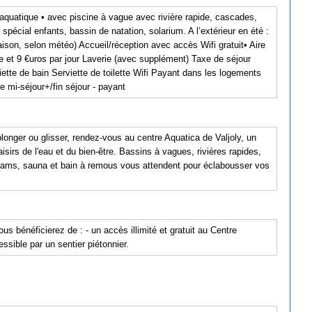
e aquatique • avec piscine à vague avec rivière rapide, cascades,
pécial enfants, bassin de natation, solarium. A l’extérieur en été :
aison, selon météo) Accueil/réception avec accès Wifi gratuit• Aire
e et 9 €uros par jour Laverie (avec supplément) Taxe de séjour
ette de bain Serviette de toilette Wifi Payant dans les logements
 mi-séjour+/fin séjour - payant
onger ou glisser, rendez-vous au centre Aquatica de Valjoly, un
irs de l'eau et du bien-être. Bassins à vagues, rivières rapides,
ams, sauna et bain à remous vous attendent pour éclabousser vos
 bénéficierez de : - un accès illimité et gratuit au Centre
ible par un sentier piétonnier.