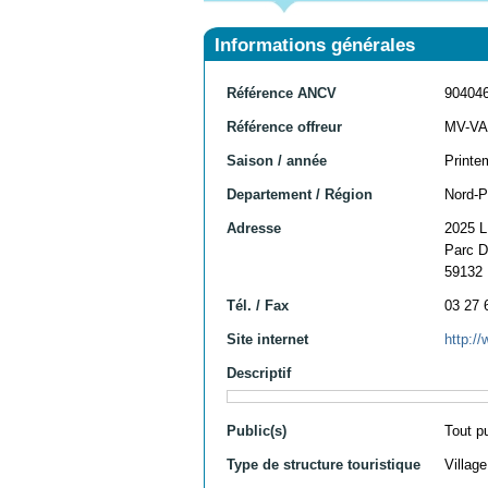
Informations générales
Référence ANCV
90404
Référence offreur
MV-VA
Saison / année
Printe
Departement / Région
Nord-P
Adresse
2025 
Parc D
59132
Tél. / Fax
03 27 
Site internet
http:
Descriptif
Public(s)
Tout p
Type de structure touristique
Villag