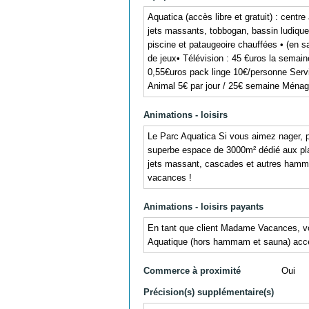
Aquatica (accès libre et gratuit) : centr
jets massants, tobbogan, bassin ludique s
piscine et pataugeoire chauffées • (en s
de jeux• Télévision : 45 €uros la semain
0,55€uros pack linge 10€/personne Servi
Animal 5€ par jour / 25€ semaine Ménage
Animations - loisirs
Le Parc Aquatica Si vous aimez nager, pl
superbe espace de 3000m² dédié aux plais
jets massant, cascades et autres hamm
vacances !
Animations - loisirs payants
En tant que client Madame Vacances, vous
Aquatique (hors hammam et sauna) access
Commerce à proximité
Oui
Précision(s) supplémentaire(s)