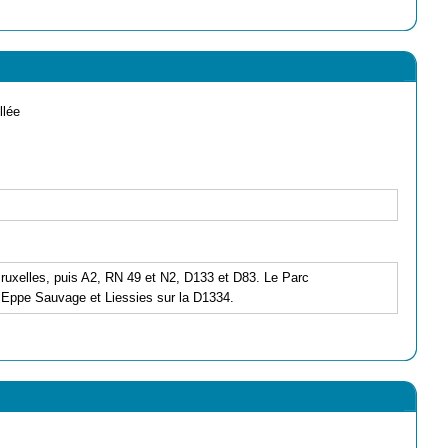
llée
e/Bruxelles, puis A2, RN 49 et N2, D133 et D83. Le Parc
e Eppe Sauvage et Liessies sur la D1334.