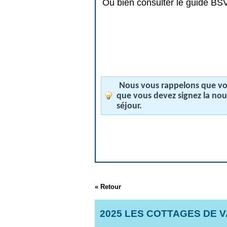
Ou bien consulter le guide BSV 
Nous vous rappelons que vos
que vous devez signez la no
séjour.
« Retour
2025 LES COTTAGES DE 