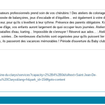
teurs professionnels prend soin de vos chérubins ! Des ateliers de coloriage, 
osée de balançoires, jeux d’escalade et d’équilibre... est également à votre 
ceur, pour qu’ils s’éveillent à leur rythme. Présence des parents obligatoire. K
he d'âge, vos enfants auront largement de quoi occuper leurs journées. Atelie
 batailles d'eau, karting... Impossible de s'ennuyer ! Réservé aux ados... : Atel
, soirées...De nombreuses d'activités sont organisées pour qu'ils puissent lier
urs, ils passeront des vacances mémorables ! Période d'ouverture du Baby club 
aine-du-clarys/services?capacity=2%2B4%2B0&fulltext=Saint-Jean-De-
0Clarys&lang=fr&park_id=154#goto-content