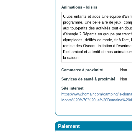
Animations - loisirs
Clubs enfants et ados Une équipe d'anima
programme. Une belle aire de jeux, comp
aux tout-petits des activités tout en dou
d'énergie ? Répartis en groupe par tranc
olympiades, défilés de mode, tir à l'arc,
remise des Oscars, initiation à l'escrime
l'oeil amical et attentif de nos animate
la saison
Commerce à proximité
Non
Services de santé à proximité
Non
Site internet
https://www.homair.com/camping/le-dom
Monts%20%7C%20Le%20Domaine%20du%2
Paiement