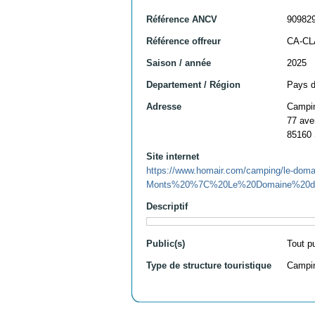
Référence ANCV
90982
Référence offreur
CA-C
Saison / année
2025
Departement / Région
Pays d
Adresse
Campin
77 ave
85160 
Site internet
https://www.homair.com/camping/le-dom
Monts%20%7C%20Le%20Domaine%20du%2
Descriptif
Public(s)
Tout p
Type de structure touristique
Campi