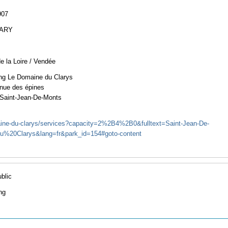
907
LARY
e la Loire / Vendée
g Le Domaine du Clarys
nue des épines
Saint-Jean-De-Monts
aine-du-clarys/services?capacity=2%2B4%2B0&fulltext=Saint-Jean-De-
0Clarys&lang=fr&park_id=154#goto-content
ublic
ng