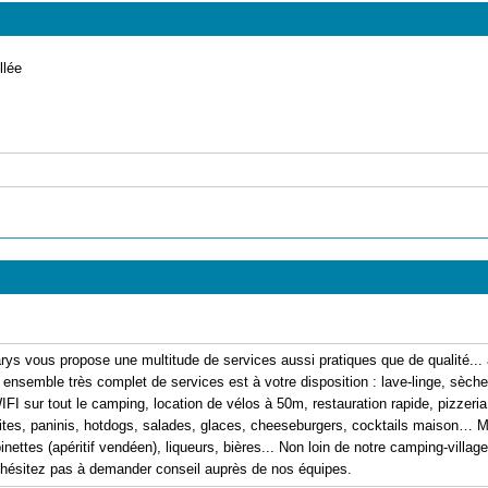
llée
ys vous propose une multitude de services aussi pratiques que de qualité... al
 ensemble très complet de services est à votre disposition : lave-linge, sèche-
WIFI sur tout le camping, location de vélos à 50m, restauration rapide, pizzeri
rites, paninis, hotdogs, salades, glaces, cheeseburgers, cocktails maison… M
pinettes (apéritif vendéen), liqueurs, bières... Non loin de notre camping-vill
hésitez pas à demander conseil auprès de nos équipes.