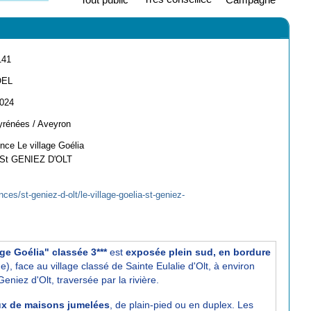
141
OEL
2024
yrénées / Aveyron
nce Le village Goélia
 St GENIEZ D'OLT
es/st-geniez-d-olt/le-village-goelia-st-geniez-
age Goélia" classée 3***
est
exposée plein sud, en bordure
, face au village classé de Sainte Eulalie d'Olt, à environ
Geniez d'Olt, traversée par la rivière.
x de maisons jumelées
, de plain-pied ou en duplex. Les