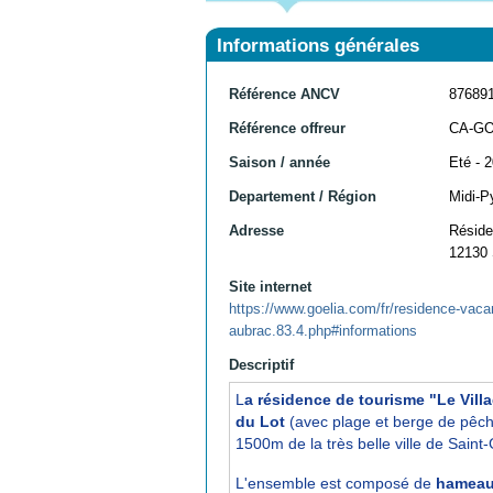
Informations générales
Référence ANCV
87689
Référence offreur
CA-G
Saison / année
Eté - 
Departement / Région
Midi-P
Adresse
Réside
12130
Site internet
https://www.goelia.com/fr/residence-vacanc
aubrac.83.4.php#informations
Descriptif
L
a résidence de tourisme "Le Vill
du Lot
(avec plage et berge de pêche)
1500m de la très belle ville de Saint-
L'ensemble est composé de
hameau