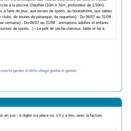
L'accès à la piscine chauffée (10m x 16m, profondeur de 1,50m)
s à l'aire de jeux, aux terrain de sports, au boulodrome, aux tables
de clubs, de boules de pétanque, de raquettes) - Du 06/07 au 31/08 :
par semaine) - Du 06/07 au 31/08 : animations adultes et enfants
tournois de sports...) - Le prêt de sèche-cheveux, table et fer à
es/st-geniez-d-olt/le-village-goelia-st-geniez-
ir en sus - à régler sur place ou, s’il y a lieu, avec la facture.