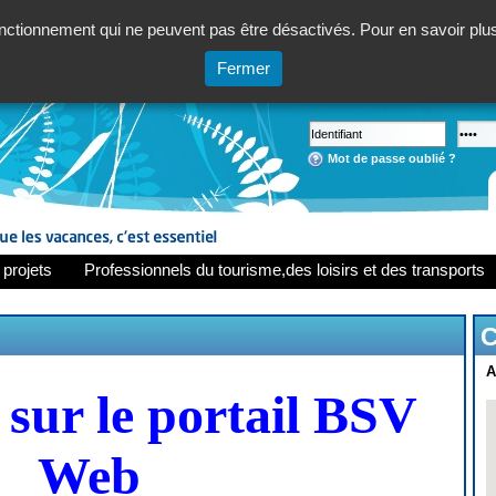
ctionnement qui ne peuvent pas être désactivés. Pour en savoir plus,
Fermer
Mot de passe oublié ?
 projets
Professionnels du tourisme,des loisirs et des transports
C
A
sur le portail BSV
Web