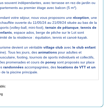
plus souvent indépendantes, avec terrasse en rez-de-jardin ou
partements au premier étage avec balcon (5 m²).
 pendant votre séjour, nous vous proposons une
réception
, une
 chauffée ouverte du 11/05/24 au 21/09/24 située au bas de la
ports (volley-ball, mini-foot),
terrain de pétanque
,
tennis de
 enfants
, espace ados, berge de pêche sur le Lot sont
imité de la résidence : équitation, tennis et canoë-kayak.
ourisme devient un véritable
village club
avec
le club enfant
ne). Tous les jours, des
animations
pour adultes et
culaire, footing, tournois de sports individuels et collectifs,
 Des promenades et cours de
poney
sont proposés sur place
es
randonnées
accompagnées, des
locations de VTT et un
de la piscine principale.
ublic
ng