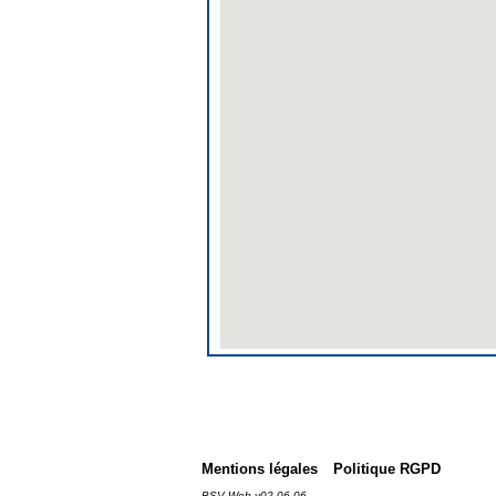
Mentions légales
Politique RGPD
BSV Web v02.06.06