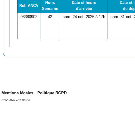
Num.
Date et heure
Date et 
Ref. ANCV
Semaine
d'arrivée
de dép
93380902
42
sam. 24 oct. 2026 à 17h
sam. 31 oct. 
Mentions légales
Politique RGPD
BSV Web v02.06.06