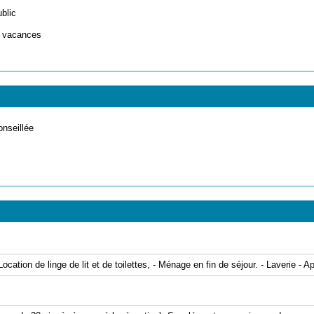
ublic
e vacances
onseillée
tion de linge de lit et de toilettes, - Ménage en fin de séjour. - Laverie - App