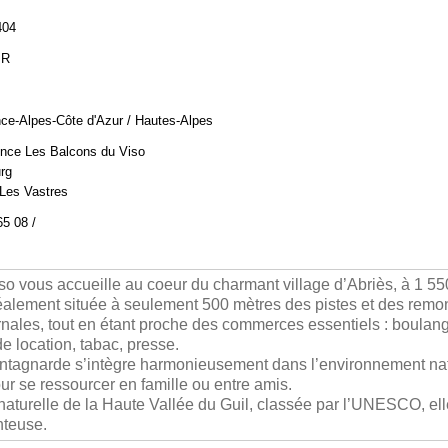
404
BR
ce-Alpes-Côte d'Azur / Hautes-Alpes
nce Les Balcons du Viso
rg
Les Vastres
65 08 /
 vous accueille au coeur du charmant village d’Abriès, à 1 550
alement située à seulement 500 mètres des pistes et des remon
rnales, tout en étant proche des commerces essentiels : boulang
e location, tabac, presse.
ntagnarde s’intègre harmonieusement dans l’environnement natu
our se ressourcer en famille ou entre amis.
naturelle de la Haute Vallée du Guil, classée par l’UNESCO, el
nteuse.