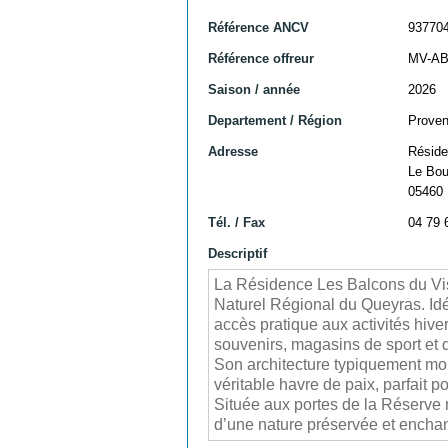
Référence ANCV
93770
Référence offreur
MV-A
Saison / année
2026
Departement / Région
Proven
Adresse
Réside
Le Bou
05460 
Tél. / Fax
04 79 
Descriptif
La Résidence Les Balcons du Viso
Naturel Régional du Queyras. Idé
accès pratique aux activités hive
souvenirs, magasins de sport et d
Son architecture typiquement mo
véritable havre de paix, parfait p
Située aux portes de la Réserve 
d’une nature préservée et encha