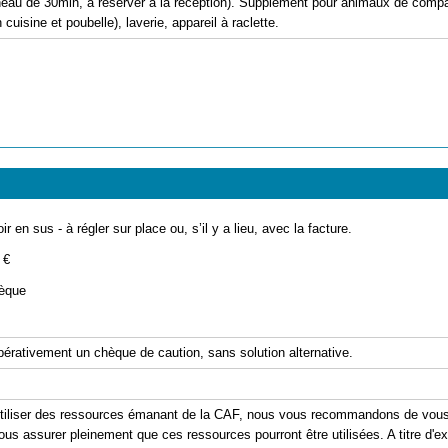
 de 30min, à réserver à la réception). Supplément pour animaux de compagni
 cuisine et poubelle), laverie, appareil à raclette.
ir en sus - à régler sur place ou, s’il y a lieu, avec la facture.
 €
èque
pérativement un chèque de caution, sans solution alternative.
'utiliser des ressources émanant de la CAF, nous vous recommandons de vous 
ous assurer pleinement que ces ressources pourront être utilisées. A titre d'exe