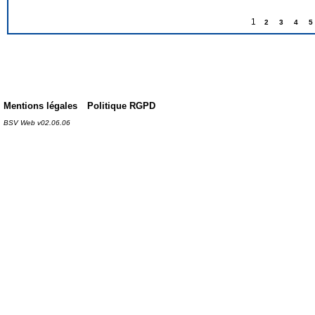
1
2
3
4
5
Mentions légales
Politique RGPD
BSV Web v02.06.06