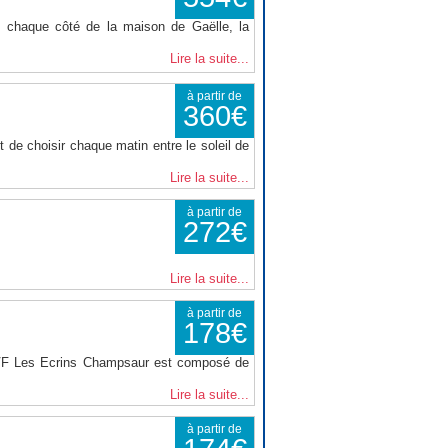
 chaque côté de la maison de Gaëlle, la
Lire la suite...
à partir de
360€
 de choisir chaque matin entre le soleil de
Lire la suite...
à partir de
272€
Lire la suite...
à partir de
178€
VVF Les Ecrins Champsaur est composé de
Lire la suite...
à partir de