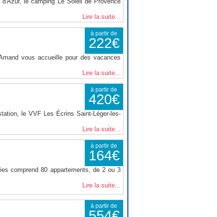
d'Azur, le camping Le Soleil de Provence
Lire la suite...
à partir de
222€
t Amand vous accueille pour des vacances
Lire la suite...
à partir de
420€
tation, le VVF Les Écrins Saint-Léger-les-
Lire la suite...
à partir de
164€
nées comprend 80 appartements, de 2 ou 3
Lire la suite...
à partir de
554€