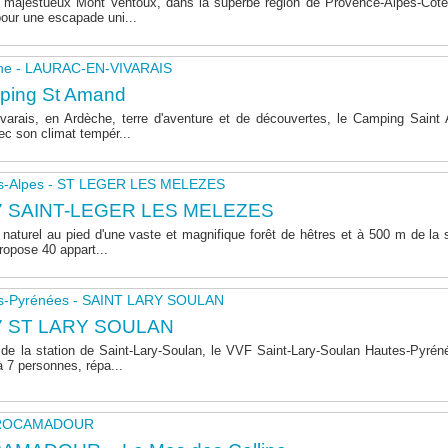
majestueux Mont Ventoux, dans la superbe région de Provence-Alpes-Côte 
pour une escapade uni...
he - LAURAC-EN-VIVARAIS
ping St Amand
varais, en Ardèche, terre d'aventure et de découvertes, le Camping Sain
ec son climat tempér...
s-Alpes - ST LEGER LES MELEZES
7 SAINT-LEGER LES MELEZES
naturel au pied d'une vaste et magnifique forêt de hêtres et à 500 m de la s
opose 40 appart...
s-Pyrénées - SAINT LARY SOULAN
7 ST LARY SOULAN
de la station de Saint-Lary-Soulan, le VVF Saint-Lary-Soulan Hautes-Pyré
à 7 personnes, répa...
- ROCAMADOUR