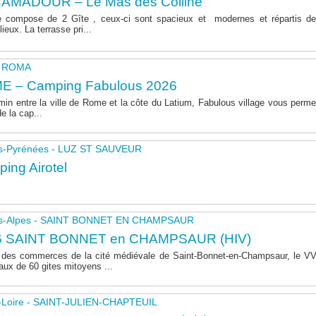
AMADOUR – Le Mas des Colline
 compose de 2 Gîte , ceux-ci sont spacieux et modernes et répartis de
lieux. La terrasse pri...
 - ROMA
E – Camping Fabulous 2026
in entre la ville de Rome et la côte du Latium, Fabulous village vous permet
de la cap...
s-Pyrénées - LUZ ST SAUVEUR
ing Airotel
s-Alpes - SAINT BONNET EN CHAMPSAUR
6 SAINT BONNET en CHAMPSAUR (HIV)
 des commerces de la cité médiévale de Saint-Bonnet-en-Champsaur, le 
aux de 60 gites mitoyens ...
-Loire - SAINT-JULIEN-CHAPTEUIL