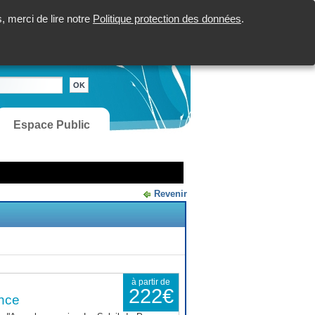
 merci de lire notre
Politique protection des données
.
Espace Public
Revenir
à partir de
222€
nce