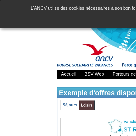
L'ANCV utilise des cookies nécessaires à son bon fon
Accueil
BSV Web
Porteurs de
Exemple d'offres disp
Séjours
Loisirs
Vaucl
ST R