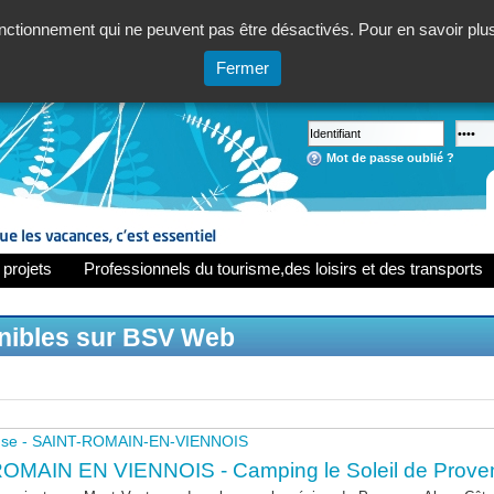
ctionnement qui ne peuvent pas être désactivés. Pour en savoir plus,
Fermer
Mot de passe oublié ?
 projets
Professionnels du tourisme,des loisirs et des transports
onibles sur BSV Web
use - SAINT-ROMAIN-EN-VIENNOIS
OMAIN EN VIENNOIS - Camping le Soleil de Prove