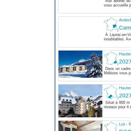
Aux abords du 
vous accueille 
Ardèc
Cam
À Laurac-en-Vi
inoubliables. Av
Haute
202
Dans un cadre 
Mélèzes vous pr
Haute
202
Situé à 800 m 
niveaux pour 4 
Lot 