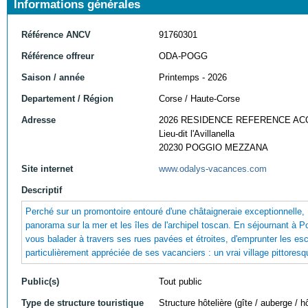
Informations générales
Référence ANCV
91760301
Référence offreur
ODA-POGG
Saison / année
Printemps - 2026
Departement / Région
Corse / Haute-Corse
Adresse
2026 RESIDENCE REFERENCE AC
Lieu-dit l'Avillanella
20230 POGGIO MEZZANA
Site internet
www.odalys-vacances.com
Descriptif
Perché sur un promontoire entouré d'une châtaigneraie exceptionnelle,
panorama sur la mer et les îles de l'archipel toscan. En séjournant à 
vous balader à travers ses rues pavées et étroites, d'emprunter les es
particulièrement appréciée de ses vacanciers : un vrai village pittoresq
Public(s)
Tout public
Type de structure touristique
Structure hôtelière (gîte / auberge / hô